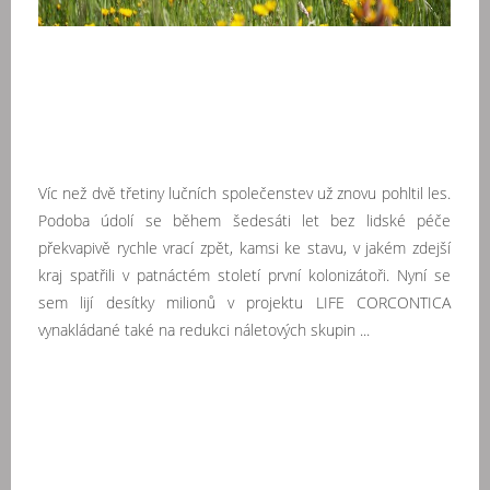
Víc než dvě třetiny lučních společenstev už znovu pohltil les.
Podoba údolí se během šedesáti let bez lidské péče
překvapivě rychle vrací zpět, kamsi ke stavu, v jakém zdejší
kraj spatřili v patnáctém století první kolonizátoři. Nyní se
sem lijí desítky milionů v projektu LIFE CORCONTICA
vynakládané také na redukci náletových skupin ...