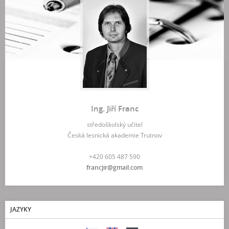
Ing. Jiří Franc
středoškolský učitel
Česká lesnická akademie Trutnov
+420 605 487 590
francjir@gmail.com
JAZYKY