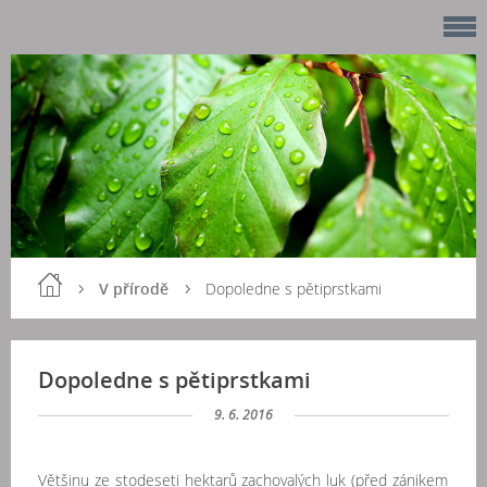
V přírodě
Dopoledne s pětiprstkami
Dopoledne s pětiprstkami
9. 6. 2016
Většinu ze stodeseti hektarů zachovalých luk (před zánikem