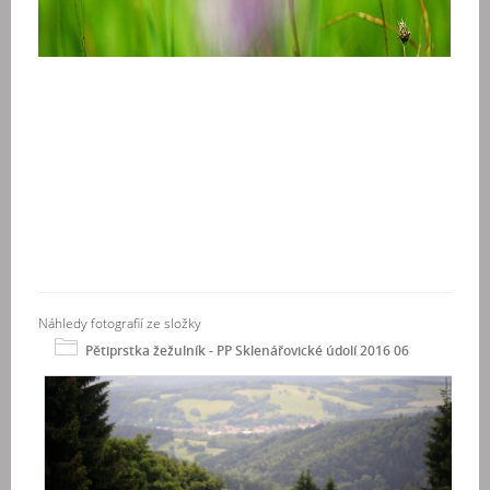
Náhledy fotografií ze složky
Pětiprstka žežulník - PP Sklenářovické údolí 2016 06