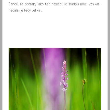
Šance, že obrázky jako ten následující budou moci vznikat i
nadále, je tedy veliká ...