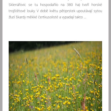
Sklenářovic se tu hospodařilo na 380 ha) tvoří horské
trojštětové louky. V době květu pětiprstek upoutávají sytou
žlutí škardy měkké čertkusolisté a vypadají takto ...