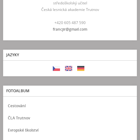
středoškolský učitel
Česká lesnická akademie Trutnov
+420 605 487 590
francjir@gmail.com
JAZYKY
FOTOALBUM
Cestování
ČLA Trutnov
Evropské školství