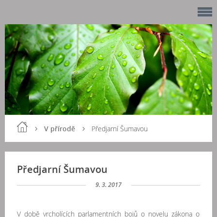
V přírodě
Předjarní Šumavou
Předjarní Šumavou
9. 3. 2017
V době vrcholících parlamentních bojů o novelu zákona o