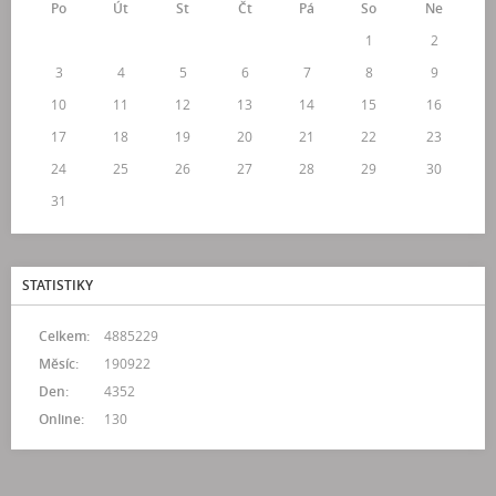
Po
Út
St
Čt
Pá
So
Ne
1
2
3
4
5
6
7
8
9
10
11
12
13
14
15
16
17
18
19
20
21
22
23
24
25
26
27
28
29
30
31
STATISTIKY
Celkem:
4885229
Měsíc:
190922
Den:
4352
Online:
130