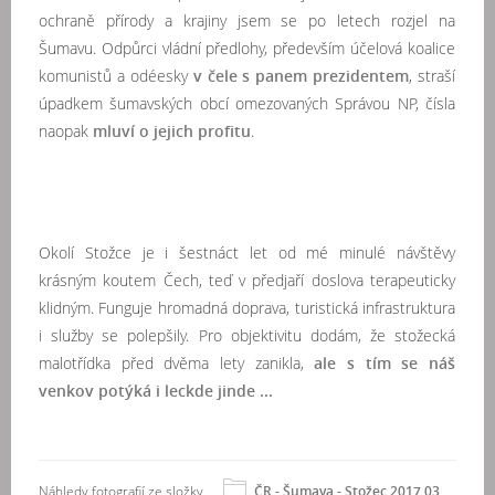
ochraně přírody a krajiny jsem se po letech rozjel na
Šumavu. Odpůrci vládní předlohy, především účelová koalice
komunistů a odéesky
v čele s panem prezidentem
, straší
úpadkem šumavských obcí omezovaných Správou NP, čísla
naopak
mluví o jejich profitu
.
Okolí Stožce je i šestnáct let od mé minulé návštěvy
krásným koutem Čech, teď v předjaří doslova terapeuticky
klidným. Funguje hromadná doprava, turistická infrastruktura
i služby se polepšily. Pro objektivitu dodám, že stožecká
malotřídka před dvěma lety zanikla,
ale s tím se náš
venkov potýká i leckde jinde ...
Náhledy fotografií ze složky
ČR - Šumava - Stožec 2017 03