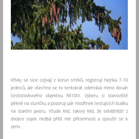
Křivky se sice ozývají z korun smrků, registruji hejnka 7-10
jedinců, ale všechno se to tentokrát odehrává mimo dosah
šestistovkového objektivu RX10III. Vyberu si stanoviště
pěkně na sluníčku a pozoruji pár modřinek testujících budku
na starém javoru. Všude klid, takový klid, že odvážnější z
dvojice sojek nedbá příliš mé přítomnosti a spouští se k
zemi.