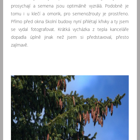
prosychají a semena jsou optimálně vyzrálá. Podobně je
tomu i u klečí a omorik, pro semenožrouty je prostřeno.
Přímo před okna školní budovy nyní přilétají křivky a ty jsem
se vydal fotografovat. Krátká vycházka z tepla kanceláře
dopadla úplně jinak než jsem si představoval, přesto
zajímavě.