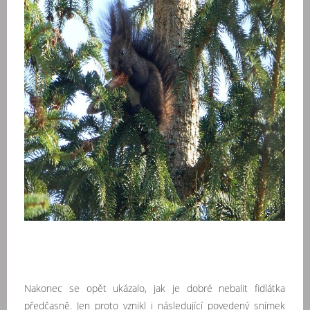
Nakonec se opět ukázalo, jak je dobré nebalit fidlátka
předčasně. Jen proto vznikl i následující povedený snímek