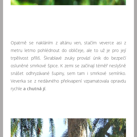
Opatrně se nakláním z altánu ven, stačím veverce asi z
metru letmo pohlédnout do obličeje, ale to už je pro její
trpělivost příliš. Škrablavé zvuky provází únik do bezpečí
osluněné smrkové špice. K zemi se začínají téměř neslyšně
snášet odhryzávané šupiny, sem tam i smrkové semínko.
Veverka se z nedávného překvapení vzpamatovala opravdu
rychle
a chutná jí
.