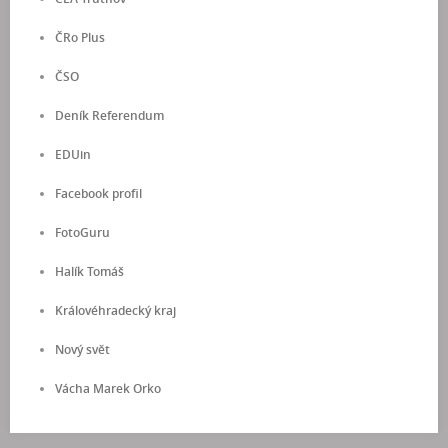
ČRo Plus
ČSO
Deník Referendum
EDUin
Facebook profil
FotoGuru
Halík Tomáš
Královéhradecký kraj
Nový svět
Vácha Marek Orko