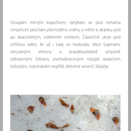
Stoupám mírným kopečkem, vyhýbám se pod nohama
chrastícím plochám přemrzlého sněhu a mířím k altánku pod
asi dvacetiletým, solitérním smrkem. Částečně ukryt pod
stříškou vidím, že už i tady se hodovalo. Mezi šupinami,
ohryzanými vřeteny a pravděpodobně úmyslně
odhozenými šiškami, znehodnocenými nejspíš obalečem
šiškovým, rozeznávám nepříliš zřetelné veverčí šlépěje.