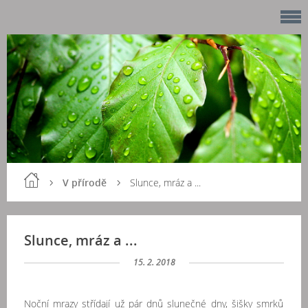
V přírodě
Slunce, mráz a ...
Slunce, mráz a ...
15. 2. 2018
Noční mrazy střídají už pár dnů slunečné dny, šišky smrků