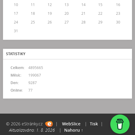
10
11
12
13
14
15
16
17
18
19
20
21
22
23
24
25
26
27
28
29
30
31
STATISTIKY
Celkem:
4895665
Měsíc:
199067
Den:
9287
Online:
77
© 2026 eStránky.cz
|
WebSlice
|
Tisk
|
Aktualizováno: 1. 8. 2026
|
Nahoru ↑