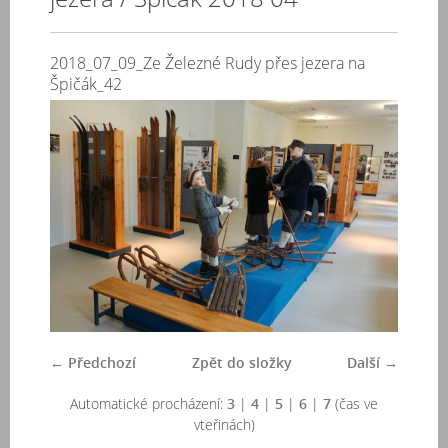
2018_07_09_Ze Železné Rudy přes jezera na
Špičák_42
← Předchozí
Zpět do složky
Další →
Automatické procházení:
3
|
4
|
5
|
6
|
7
(čas ve
vteřinách)