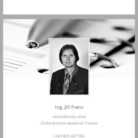
Ing. Jiří Franc
středoškolský učitel
Česká lesnická akademie Trutnov
+420 605 487 590