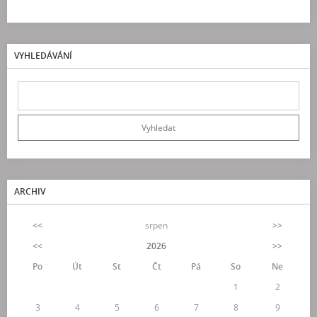
VYHLEDÁVÁNÍ
ARCHIV
<<
srpen
>>
<<
2026
>>
Po
Út
St
Čt
Pá
So
Ne
1
2
3
4
5
6
7
8
9