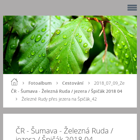
Fotoalbum
Cestování
2018_07_09_Ze
ČR - Šumava - Železná Ruda / jezera / Špičák 2018 04
Železné Rudy přes jezera na Špičák_42
ČR - Šumava - Železná Ruda /
jezera / Špičák 2018 04