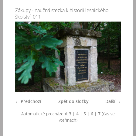
Zákupy - naučná stezka k historii lesnického
školství_011
← Předchozí
Zpět do složky
Další →
Automatické procházení:
3
|
4
|
5
|
6
|
7
(čas ve
vteřinách)