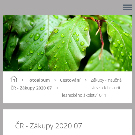
Fotoalbum
Cestování
Zákupy - naučná
stezka k historii
ČR - Zákupy 2020 07
lesnického školství_011
ČR - Zákupy 2020 07