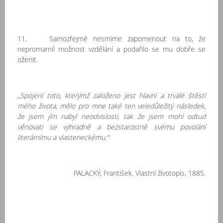
11. Samozřejmě nesmíme zapomenout na to, že
nepromarnil možnost vzdělání a podařilo se mu dobře se
oženit.
„Spojení toto, kterýmž založeno jest hlavní a trvalé štěstí
mého života, mělo pro mne také ten veledůležitý následek,
že jsem jím nabyl neodvislosti, tak že jsem mohl odtud
věnovati se výhradně a bezstarostně svému povolání
literárnímu a vlasteneckému.“
PALACKÝ, František. Vlastní životopis. 1885.