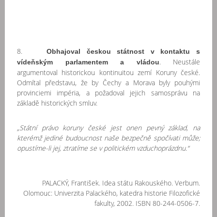
8.
Obhajoval českou státnost v kontaktu s
. Neustále
vídeňským parlamentem a vládou
argumentoval historickou kontinuitou zemí Koruny české.
Odmítal představu, že by Čechy a Morava byly pouhými
provinciemi impéria, a požadoval jejich samosprávu na
základě historických smluv.
„Státní právo koruny české jest onen pevný základ, na
kterémž jediné budoucnost naše bezpečně spočívati může;
opustíme-li jej, ztratíme se v politickém vzduchoprázdnu.“
PALACKÝ, František. Idea státu Rakouského. Verbum.
Olomouc: Univerzita Palackého, katedra historie Filozofické
fakulty, 2002. ISBN 80-244-0506-7.