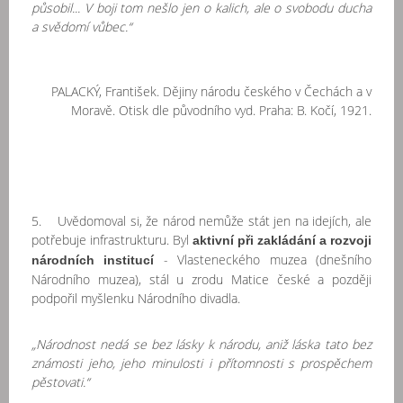
působil... V boji tom nešlo jen o kalich, ale o svobodu ducha
a svědomí vůbec.“
PALACKÝ, František. Dějiny národu českého v Čechách a v
Moravě. Otisk dle původního vyd. Praha: B. Kočí, 1921.
5. Uvědomoval si, že národ nemůže stát jen na idejích, ale
potřebuje infrastrukturu. Byl
aktivní při zakládání a rozvoji
- Vlasteneckého muzea (dnešního
národních institucí
Národního muzea), stál u zrodu Matice české a později
podpořil myšlenku Národního divadla.
„Národnost nedá se bez lásky k národu, aniž láska tato bez
známosti jeho, jeho minulosti i přítomnosti s prospěchem
pěstovati.“