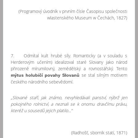
(Programový úvodník v prvním čísle Časopisu společnosti
wlastenského Museum w Čechách, 1827)
7. Odmítal kult hrubé síly. Romanticky (a v souladu s
Herderovým učením) idealizoval staré Slovany jako národ
přirozeně mírumilovný, zemědělský a rovnostářský. Tento
se stal silným motivem
mýtus holubičí povahy Slovanů
českého národního sebevědomí.
„Slované staří, jak známo, nevyhledávali panství, nýbrž jen
pokojného rolnictví, a neznali se k onomu dravčímu právu,
kteréž u sousedů jejich platilo...“
(Radhošť, sborník statí, 1871)