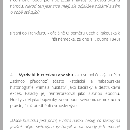
národu.
Národ ten jest sice malý, ale odjakživa zvláštní a sám
o sobě stávající.“
(Psaní do Frankfurtu - oficiálně O poměru Čech a Rakouska k
říši německé, ze dne 11. dubna 1848)
4.
jako vrchol českých dějin
Vyzdvihl husitskou epochu
Zatímco předchozí (často katolická a habsburská)
historiografie vnímala husitství jako kacířský a destruktivní
exces, Palacký jej reinterpretoval jako slavnou epochu.
Husity viděl jako bojovníky za svobodu svědomí, demokracii a
pravdu, čímž předběhli evropský vývoj.
„Doba husitská jest první, v nížto národ český, co takový na
jeviště dějin světových vystoupil a na osudy jich mocně