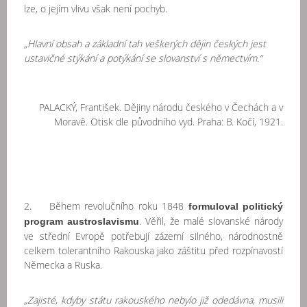
lze, o jejím vlivu však není pochyb.
„Hlavní obsah a základní tah veškerých dějin českých jest
ustavičné stýkání a potýkání se slovanství s němectvím.“
PALACKÝ, František. Dějiny národu českého v Čechách a v
Moravě. Otisk dle původního vyd. Praha: B. Kočí, 1921.
2. Během revolučního roku 1848
formuloval politický
. Věřil, že malé slovanské národy
program austroslavismu
ve střední Evropě potřebují zázemí silného, národnostně
celkem tolerantního Rakouska jako záštitu před rozpínavostí
Německa a Ruska.
„Zajisté, kdyby státu rakouského nebylo již odedávna, musili