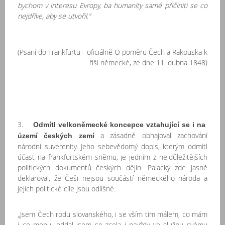
bychom v interesu Evropy, ba humanity samé přičiniti se co
nejdříve, aby se utvořil.“
(Psaní do Frankfurtu - oficiálně O poměru Čech a Rakouska k
říši německé, ze dne 11. dubna 1848)
3.
Odmítl velkoněmecké koncepce vztahující se i na
a zásadně obhajoval zachování
území českých zemí
národní suverenity. Jeho sebevědomý dopis, kterým odmítl
účast na frankfurtském sněmu, je jedním z nejdůležitějších
politických dokumentů českých dějin. Palacký zde jasně
deklaroval, že Češi nejsou součástí německého národa a
jejich politické cíle jsou odlišné.
„Jsem Čech rodu slovanského, i se vším tím málem, co mám
i co mohu, oddal jsem se zcela i navždy ve službu svému