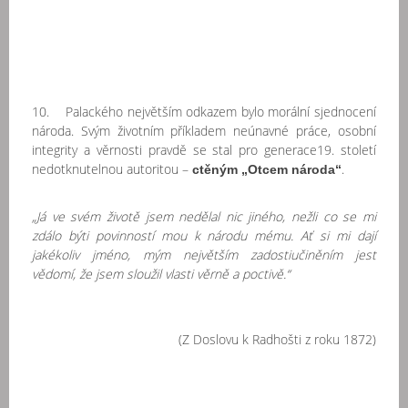
10. Palackého největším odkazem bylo morální sjednocení
národa. Svým životním příkladem neúnavné práce, osobní
integrity a věrnosti pravdě se stal pro generace19. století
nedotknutelnou autoritou –
.
ctěným „Otcem národa“
„Já ve svém životě jsem nedělal nic jiného, nežli co se mi
zdálo býti povinností mou k národu mému. Ať si mi dají
jakékoliv jméno, mým největším zadostiučiněním jest
vědomí, že jsem sloužil vlasti věrně a poctivě.“
(Z Doslovu k Radhošti z roku 1872)