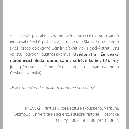
9. Když po rakousko-uherském vyrovnání (1867) Vídeň
ignorovala české požadavky, a naopak vyšla vstříc Maďarům
(kteří proto objektivně učinili tisíckrát víc), Palacký ztratil víru
ve svůj původní austroslavismus.
Uvědomil si, že český
Tady
národ musí hledat oporu sám v sobě, nikoliv v říši.
je předzvěst úspěšného projektu samostatného
Česko(slovenska).
„Byli jsme před Rakouskem, budeme i po něm!“
PALACKÝ, František. Idea státu Rakouského. Verbum.
Olomouc: Univerzita Palackého, katedra historie Filozofické
fakulty, 2002. ISBN 80-244-0506-7.