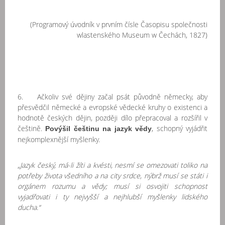
(Programový úvodník v prvním čísle Časopisu společnosti
wlastenského Museum w Čechách, 1827)
6. Ačkoliv své dějiny začal psát původně německy, aby
přesvědčil německé a evropské vědecké kruhy o existenci a
hodnotě českých dějin, později dílo přepracoval a rozšířil v
češtině.
, schopný vyjádřit
Povýšil češtinu na jazyk vědy
nejkomplexnější myšlenky.
„Jazyk český, má-li žíti a kvésti, nesmí se omezovati toliko na
potřeby života všedního a na city srdce, nýbrž musí se státi i
orgánem rozumu a vědy; musí si osvojiti schopnost
vyjadřovati i ty nejvyšší a nejhlubší myšlenky lidského
ducha.“