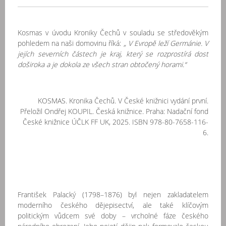
Kosmas v úvodu Kroniky Čechů v souladu se středověkým
pohledem na naši domovinu říká:
„ V Evropě leží Germánie. V
jejích severních částech je kraj, který se rozprostírá dost
doširoka a je dokola ze všech stran obtočený horami.“
KOSMAS. Kronika Čechů. V České knižnici vydání první.
Přeložil Ondřej KOUPIL. Česká knižnice. Praha: Nadační fond
České knižnice ÚČLK FF UK, 2025. ISBN 978-80-7658-116-
6.
František Palacký (1798–1876) byl nejen zakladatelem
moderního českého dějepisectví, ale také klíčovým
politickým vůdcem své doby – vrcholné fáze českého