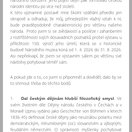
národního obrození. Jeho pojetí dějin pak formovalo českou
národní identitu po více než století.
K této významné postavě mne školní vzdělání přivedlo jen
okrajově a odhaduji, že můj, přinejlepším vlažný vztah k ní,
bude pravděpodobně charakteristický pro většinu našeho
národa. Proto jsem si se zvědavostí a posléze i zahanbením
z roztříštěnosti svých dosavadních poznatků prošel výstavu u
příležitosti 150. výročí jeho úmrtí, která se v historické
budově Národního muzea koná od 1. 4. 2026 do 31. 8. 2026.
Asi nepřekvapí, že jsem se výstavním sálem po většinu své
návštěvy pohyboval téměř sám.
A pokud jde o to, co jsem si připomněl a dověděl, dalo by se
to shrnout třeba do těchto bodů:
1.
. Ve
Dal českým dějinám hlubší filozofický smysl
svém životním díle Dějiny národu českého v Čechách a v
Moravě (zprvu vydáno jako Geschichte von Böhmen v letech
1836-45) definoval české dějiny jako neustálou polaritu mezi
demokratickým, mírumilovným (sic) slovanstvím a výbojným,
feudálním němectvím. O správnosti myšlenky pochybovat