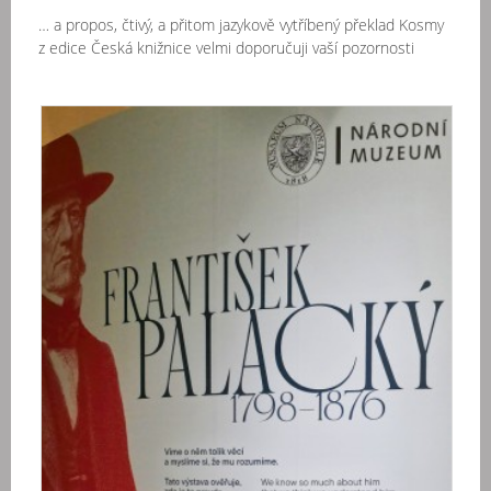
… a propos, čtivý, a přitom jazykově vytříbený překlad Kosmy
z edice Česká knižnice velmi doporučuji vaší pozornosti