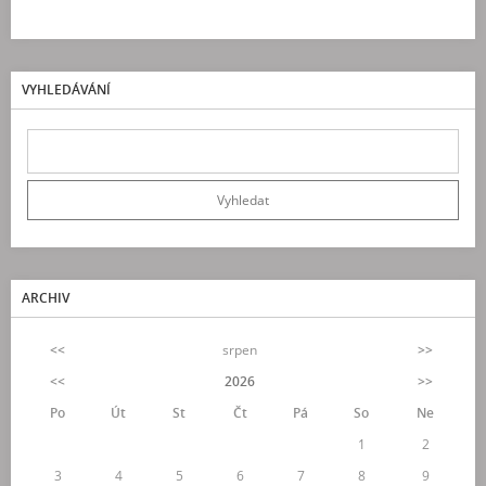
VYHLEDÁVÁNÍ
ARCHIV
<<
srpen
>>
<<
2026
>>
Po
Út
St
Čt
Pá
So
Ne
1
2
3
4
5
6
7
8
9