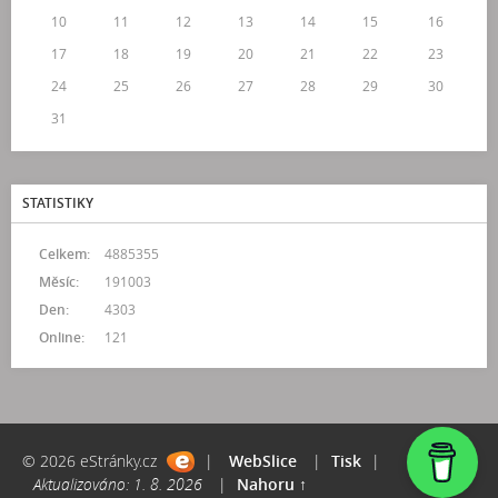
10
11
12
13
14
15
16
17
18
19
20
21
22
23
24
25
26
27
28
29
30
31
STATISTIKY
Celkem:
4885355
Měsíc:
191003
Den:
4303
Online:
121
© 2026 eStránky.cz
|
WebSlice
|
Tisk
|
Aktualizováno: 1. 8. 2026
|
Nahoru ↑