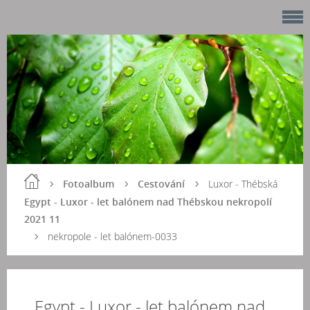
Fotoalbum
Cestování
Luxor - Thébská
Egypt - Luxor - let balónem nad Thébskou nekropolí
2021 11
nekropole - let balónem-0033
Egypt - Luxor - let balónem nad