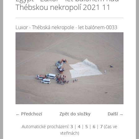
Thébskou nekropolí 2021 11
Luxor - Thébská nekropole - let balónem-0033
← Předchozí
Zpět do složky
Další →
Automatické procházení:
3
|
4
|
5
|
6
|
7
(čas ve
vteřinách)