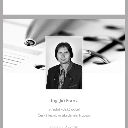
Ing. Jiří Franc
středoškolský učitel
Česká lesnická akademie Trutnov
+420 605 487 590