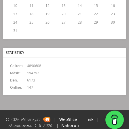
10
11
12
13
14
15
16
17
18
19
20
21
22
23
24
25
26
27
28
29
30
31
STATISTIKY
Celkem:
4890608
Měsíc:
194792
Den:
6173
Online:
147
© 2026 eStránky.cz
|
WebSlice
|
Tisk
|
Aktualizováno: 1. 8. 2026
|
Nahoru ↑