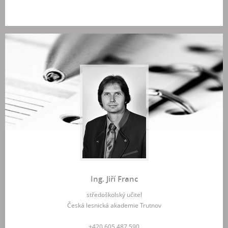
Ing. Jiří Franc
středoškolský učitel
Česká lesnická akademie Trutnov
+420 605 487 590