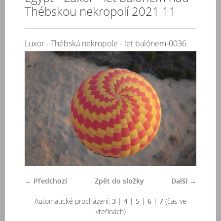
Thébskou nekropolí 2021 11
Luxor - Thébská nekropole - let balónem-0036
← Předchozí
Zpět do složky
Další →
Automatické procházení:
3
|
4
|
5
|
6
|
7
(čas ve
vteřinách)