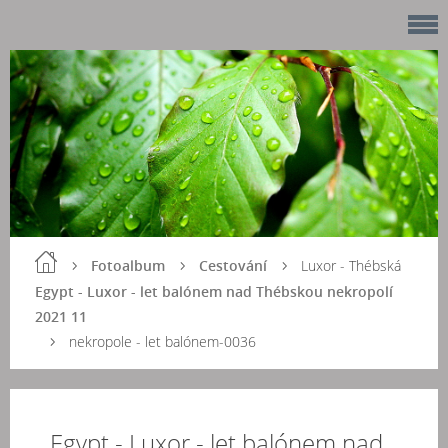
Fotoalbum
Cestování
Luxor - Thébská
Egypt - Luxor - let balónem nad Thébskou nekropolí
2021 11
nekropole - let balónem-0036
Egypt - Luxor - let balónem nad