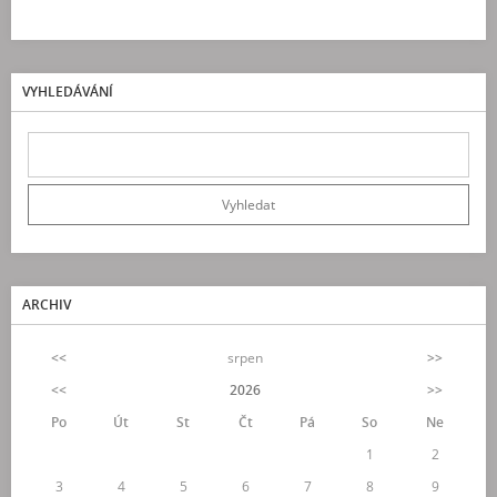
VYHLEDÁVÁNÍ
ARCHIV
<<
srpen
>>
<<
2026
>>
Po
Út
St
Čt
Pá
So
Ne
1
2
3
4
5
6
7
8
9