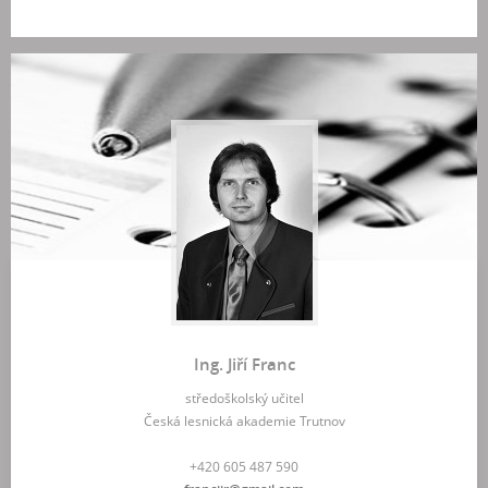
Ing. Jiří Franc
středoškolský učitel
Česká lesnická akademie Trutnov
+420 605 487 590