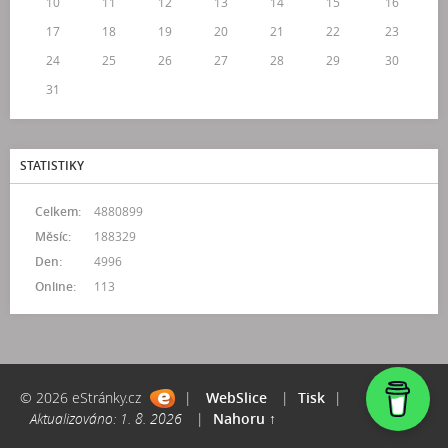
10
11
12
13
14
15
16
17
18
19
20
21
22
23
24
25
26
27
28
29
30
31
STATISTIKY
Celkem:
4880899
Měsíc:
188329
Den:
4996
Online:
113
© 2026 eStránky.cz
|
WebSlice
|
Tisk
|
Aktualizováno: 1. 8. 2026
|
Nahoru ↑