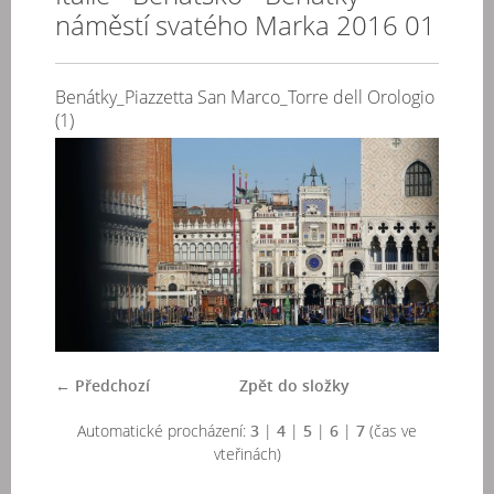
náměstí svatého Marka 2016 01
Benátky_Piazzetta San Marco_Torre dell Orologio
(1)
← Předchozí
Zpět do složky
Automatické procházení:
3
|
4
|
5
|
6
|
7
(čas ve
vteřinách)