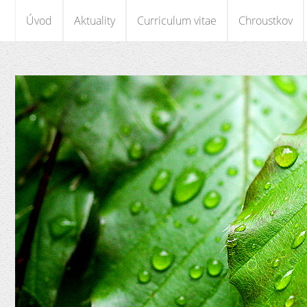
Úvod
Aktuality
Curriculum vitae
Chroustkov