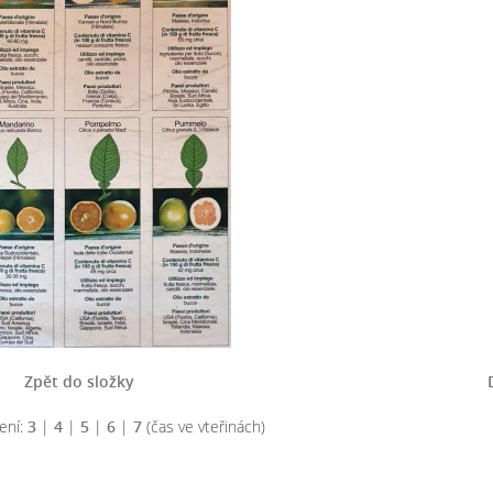
Zpět do složky
ení:
3
|
4
|
5
|
6
|
7
(čas ve vteřinách)