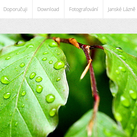
Doporučuji
Download
Fotografování
Janské Lázně