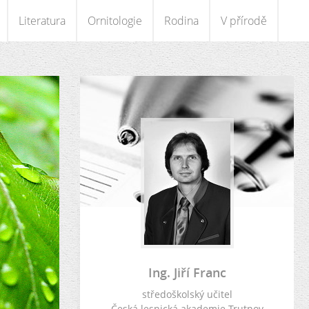
Literatura
Ornitologie
Rodina
V přírodě
Ing. Jiří Franc
středoškolský učitel
Česká lesnická akademie Trutnov