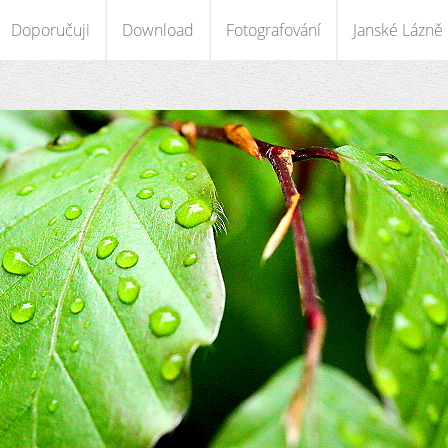
Doporučuji
Download
Fotografování
Janské Lázně