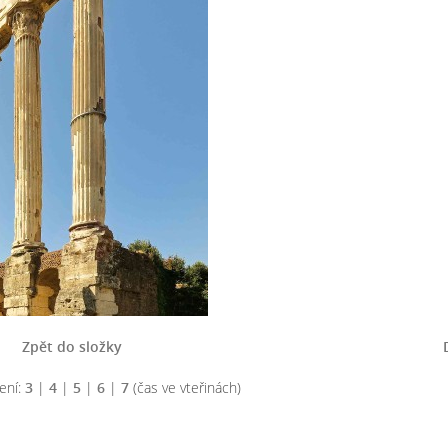
Zpět do složky
ení:
3
|
4
|
5
|
6
|
7
(čas ve vteřinách)