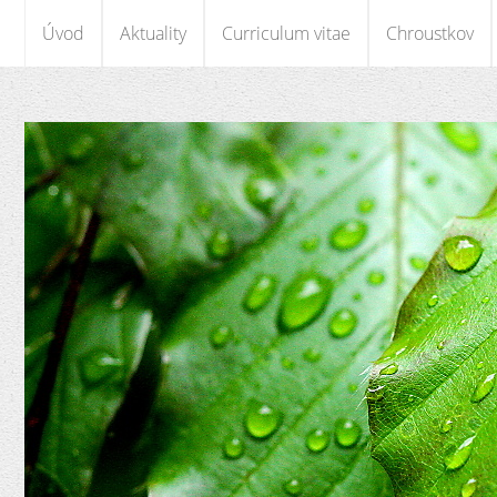
Úvod
Aktuality
Curriculum vitae
Chroustkov