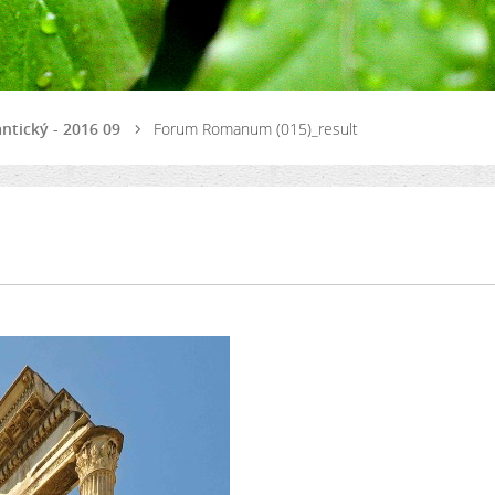
 antický - 2016 09
Forum Romanum (015)_result