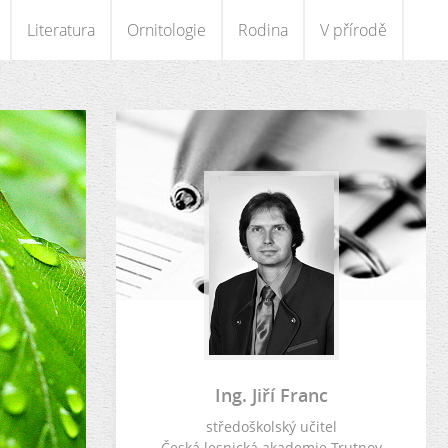
Literatura
Ornitologie
Rodina
V přírodě
Ing. Jiří Franc
středoškolský učitel
Česká lesnická akademie Trutnov