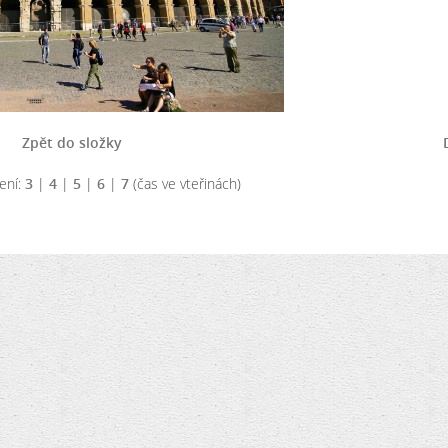
Zpět do složky
ení:
3
|
4
|
5
|
6
|
7
(čas ve vteřinách)