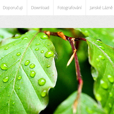
Doporučuji
Download
Fotografování
Janské Lázně