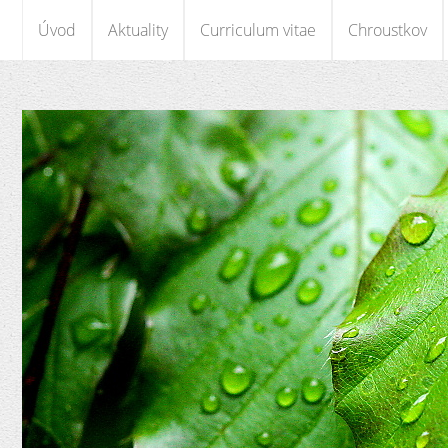
Úvod
Aktuality
Curriculum vitae
Chroustkov