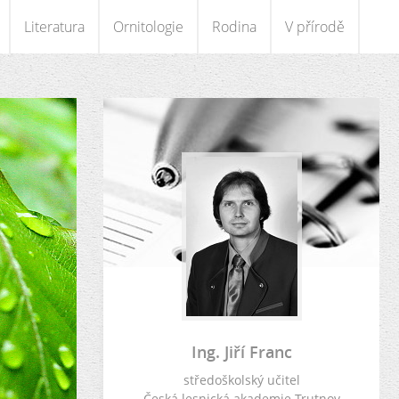
Literatura
Ornitologie
Rodina
V přírodě
Ing. Jiří Franc
středoškolský učitel
Česká lesnická akademie Trutnov