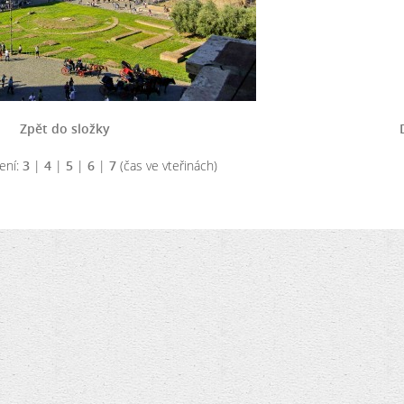
Zpět do složky
ení:
3
|
4
|
5
|
6
|
7
(čas ve vteřinách)