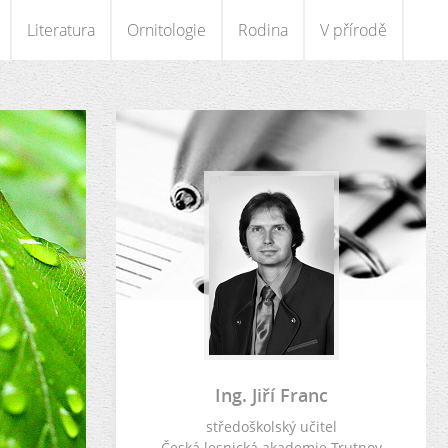
Literatura
Ornitologie
Rodina
V přírodě
Ing. Jiří Franc
středoškolský učitel
Česká lesnická akademie Trutnov