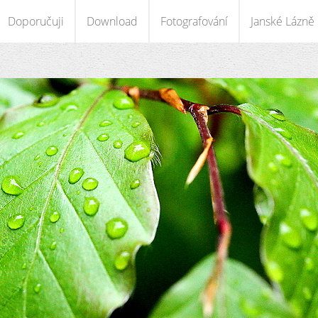
Doporučuji
Download
Fotografování
Janské Lázně