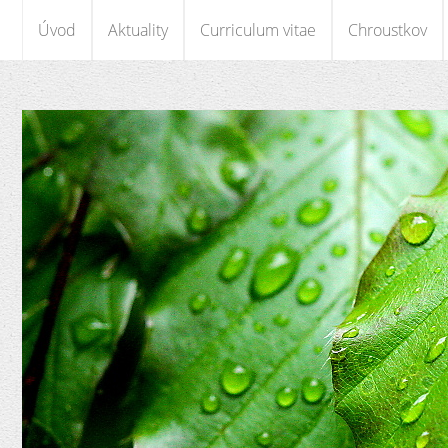
Úvod
Aktuality
Curriculum vitae
Chroustkov