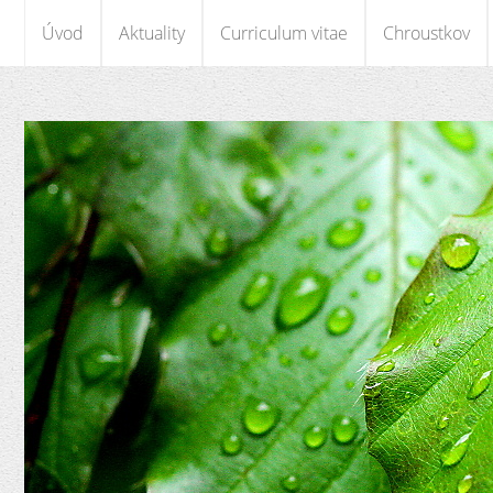
Úvod
Aktuality
Curriculum vitae
Chroustkov