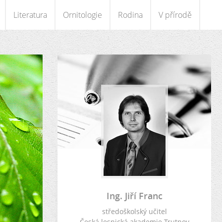
Literatura
Ornitologie
Rodina
V přírodě
Ing. Jiří Franc
středoškolský učitel
Česká lesnická akademie Trutnov