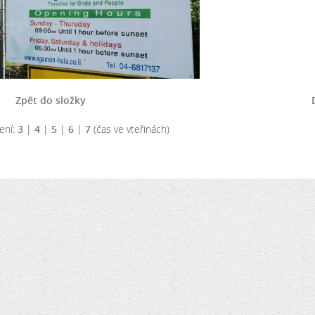
Zpět do složky
ení:
3
|
4
|
5
|
6
|
7
(čas ve vteřinách)