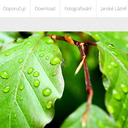
Doporučuji
Download
Fotografování
Janské Lázně