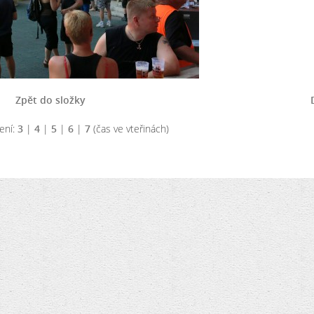
Zpět do složky
ení:
3
|
4
|
5
|
6
|
7
(čas ve vteřinách)