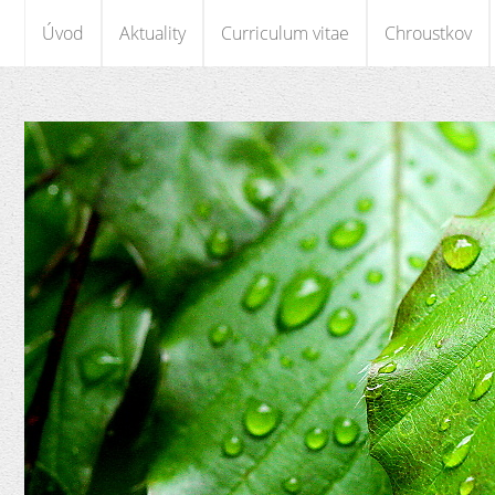
Úvod
Aktuality
Curriculum vitae
Chroustkov