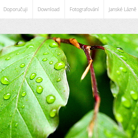
Doporučuji
Download
Fotografování
Janské Lázně