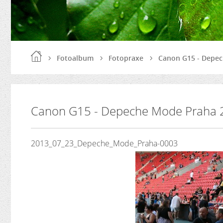
Fotoalbum
Fotopraxe
Canon G15 - Depec
Canon G15 - Depeche Mode Praha 
2013_07_23_Depeche_Mode_Praha-0003