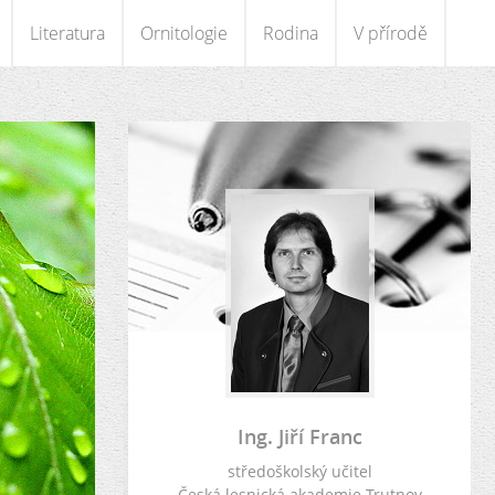
Literatura
Ornitologie
Rodina
V přírodě
Ing. Jiří Franc
středoškolský učitel
Česká lesnická akademie Trutnov