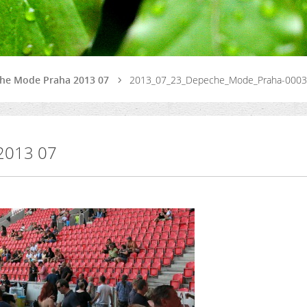
he Mode Praha 2013 07
2013_07_23_Depeche_Mode_Praha-0003
2013 07