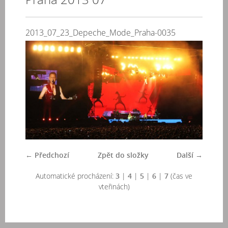
2013_07_23_Depeche_Mode_Praha-0035
← Předchozí
Zpět do složky
Další →
Automatické procházení:
3
|
4
|
5
|
6
|
7
(čas ve
vteřinách)