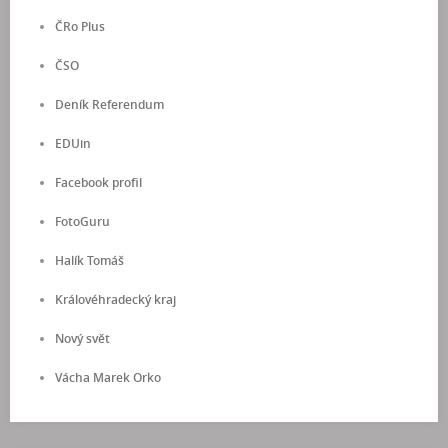
ČRo Plus
ČSO
Deník Referendum
EDUin
Facebook profil
FotoGuru
Halík Tomáš
Královéhradecký kraj
Nový svět
Vácha Marek Orko