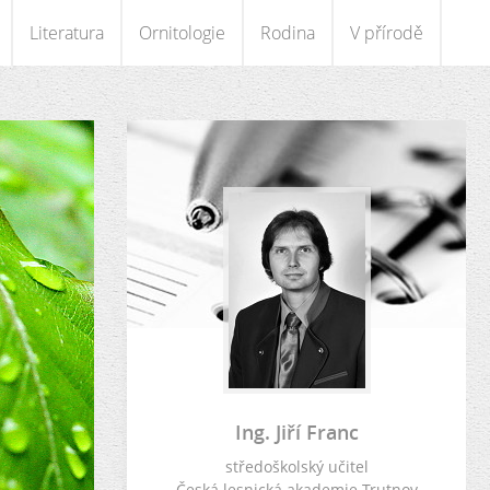
Literatura
Ornitologie
Rodina
V přírodě
Ing. Jiří Franc
středoškolský učitel
Česká lesnická akademie Trutnov