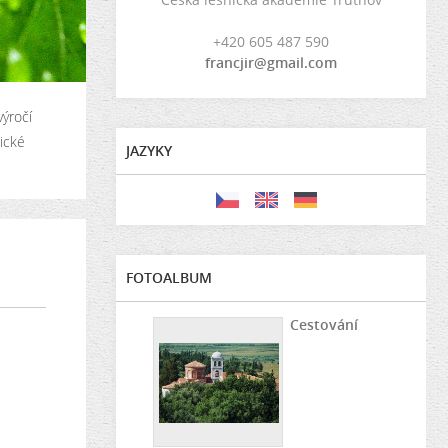
+420 605 487 590
francjir@gmail.com
výročí
ické
JAZYKY
FOTOALBUM
Cestování