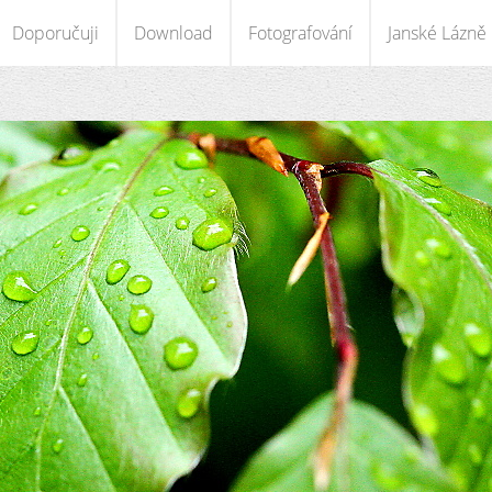
Doporučuji
Download
Fotografování
Janské Lázně