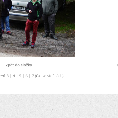
Zpět do složky
ení:
3
|
4
|
5
|
6
|
7
(čas ve vteřinách)