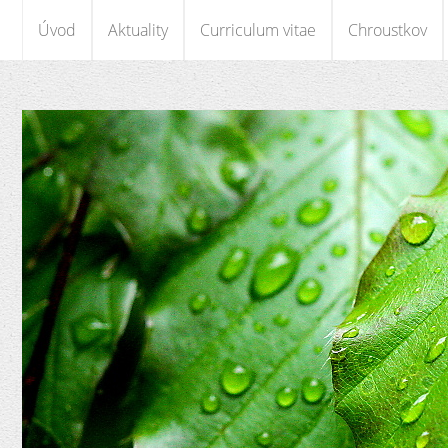
Úvod
Aktuality
Curriculum vitae
Chroustkov