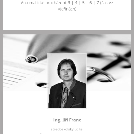
Automatické procházení:
3
|
4
|
5
|
6
|
7
(čas ve
vteřinách)
Ing. Jiří Franc
středoškolský učitel