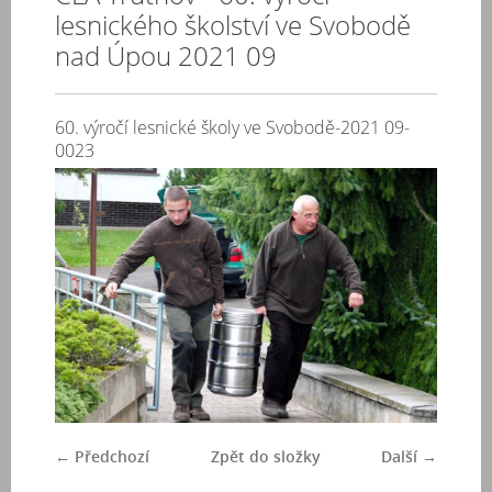
lesnického školství ve Svobodě
nad Úpou 2021 09
60. výročí lesnické školy ve Svobodě-2021 09-
0023
← Předchozí
Zpět do složky
Další →