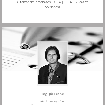
Automatické procházení:
3
|
4
|
5
|
6
|
7
(čas ve
vteřinách)
Ing. Jiří Franc
středoškolský učitel