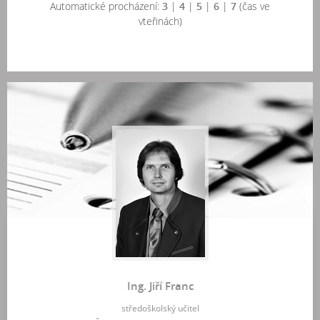
Automatické procházení:
3
|
4
|
5
|
6
|
7
(čas ve
vteřinách)
Ing. Jiří Franc
středoškolský učitel