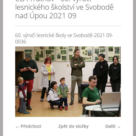
lesnického školství ve Svobodě
nad Úpou 2021 09
60. výročí lesnické školy ve Svobodě-2021 09-
0036
← Předchozí
Zpět do složky
Další →