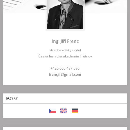
Ing. Jiří Franc
středoškolský učitel
Česká lesnická akademie Trutnov
+420 605 487 590
francjir@gmail.com
JAZYKY