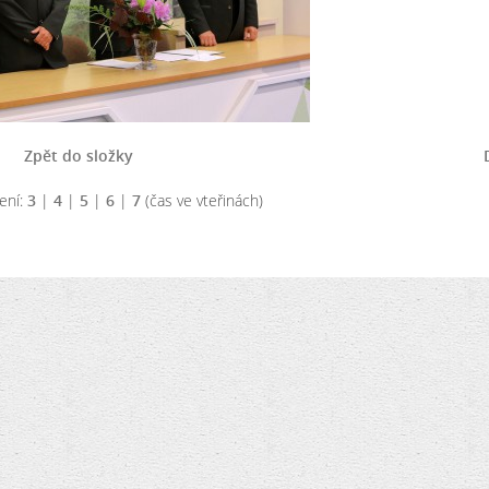
Zpět do složky
ení:
3
|
4
|
5
|
6
|
7
(čas ve vteřinách)