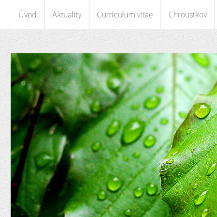
Úvod
Aktuality
Curriculum vitae
Chroustkov