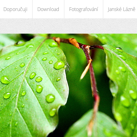
Doporučuji
Download
Fotografování
Janské Lázně