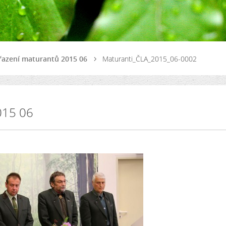
řazení maturantů 2015 06
Maturanti_ČLA_2015_06-0002
015 06