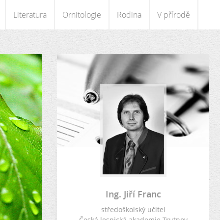
Literatura
Ornitologie
Rodina
V přírodě
Ing. Jiří Franc
středoškolský učitel
Česká lesnická akademie Trutnov