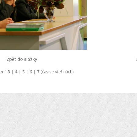
Zpět do složky
ení:
3
|
4
|
5
|
6
|
7
(čas ve vteřinách)