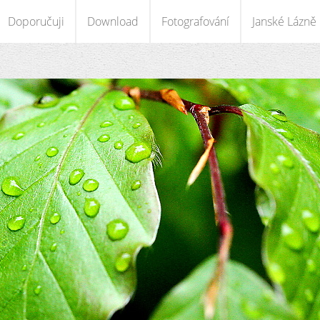
Doporučuji
Download
Fotografování
Janské Lázně