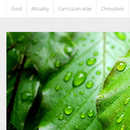
Úvod
Aktuality
Curriculum vitae
Chroustkov