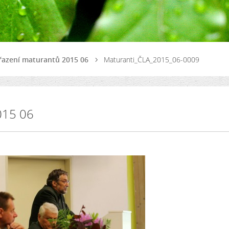
řazení maturantů 2015 06
Maturanti_ČLA_2015_06-0009
015 06