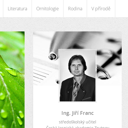
Literatura
Ornitologie
Rodina
V přírodě
Ing. Jiří Franc
středoškolský učitel
Česká lesnická akademie Trutnov