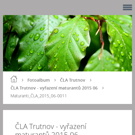
Fotoalbum
ČLA Trutnov
ČLA Trutnov - vyřazení maturantů 2015 06
Maturanti_ČLA_2015_06-0011
ČLA Trutnov - vyřazení
maturantů 2015 06