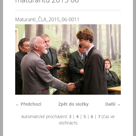
Maturanti_ČLA_2015_06-0011
← Předchozí
Zpět do složky
Další →
Automatické procházení:
3
|
4
|
5
|
6
|
7
(čas ve
vteřinách)