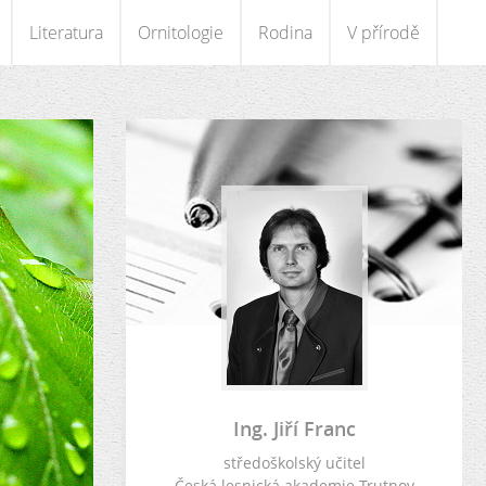
Literatura
Ornitologie
Rodina
V přírodě
Ing. Jiří Franc
středoškolský učitel
Česká lesnická akademie Trutnov