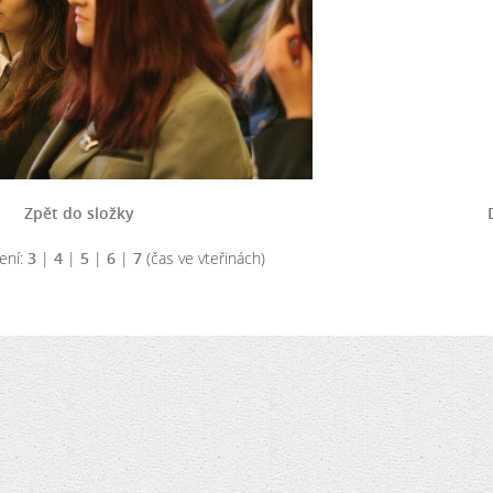
Zpět do složky
ení:
3
|
4
|
5
|
6
|
7
(čas ve vteřinách)