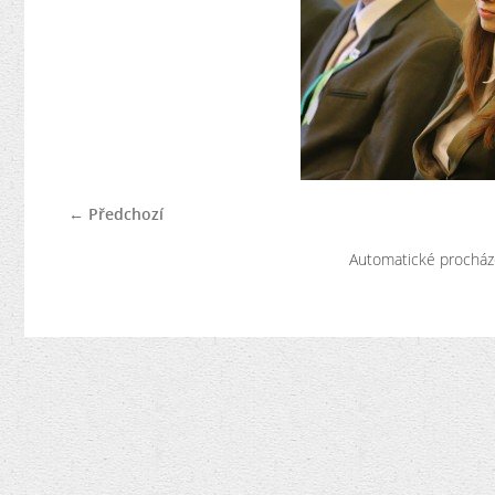
← Předchozí
Automatické procház