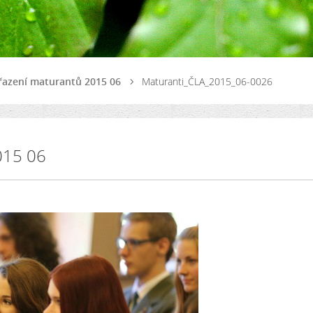
řazení maturantů 2015 06
Maturanti_ČLA_2015_06-0026
015 06