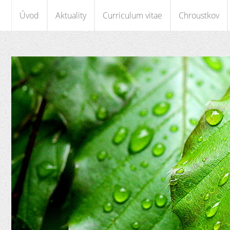
Úvod
Aktuality
Curriculum vitae
Chroustkov