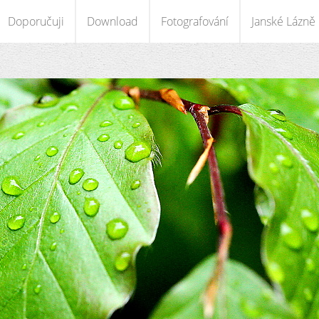
Doporučuji
Download
Fotografování
Janské Lázně