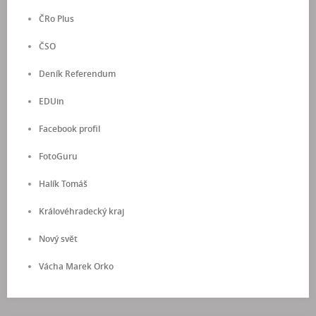
ČRo Plus
ČSO
Deník Referendum
EDUin
Facebook profil
FotoGuru
Halík Tomáš
Královéhradecký kraj
Nový svět
Vácha Marek Orko