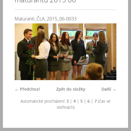
Maturanti_ČLA_2015_06-0033
← Předchozí
Zpět do složky
Další →
Automatické procházení:
3
|
4
|
5
|
6
|
7
(čas ve
vteřinách)