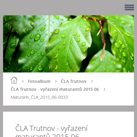
Fotoalbum
ČLA Trutnov
ČLA Trutnov - vyřazení maturantů 2015 06
Maturanti_ČLA_2015_06-0033
ČLA Trutnov - vyřazení
maturantů 2015 06