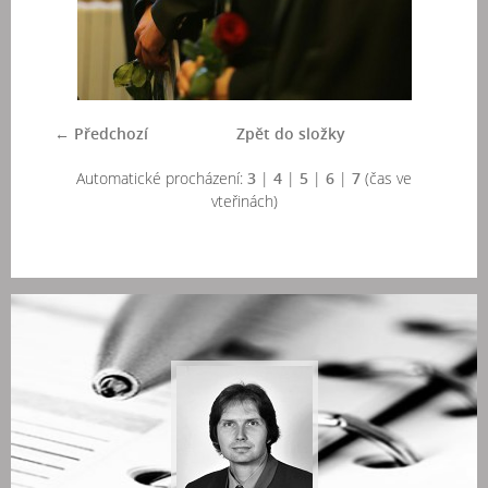
← Předchozí
Zpět do složky
Automatické procházení:
3
|
4
|
5
|
6
|
7
(čas ve
vteřinách)