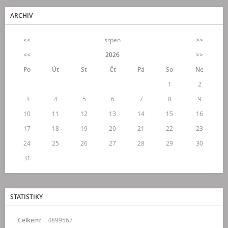
ARCHIV
<<
srpen
>>
<<
2026
>>
Po
Út
St
Čt
Pá
So
Ne
1
2
3
4
5
6
7
8
9
10
11
12
13
14
15
16
17
18
19
20
21
22
23
24
25
26
27
28
29
30
31
STATISTIKY
Celkem:
4899567