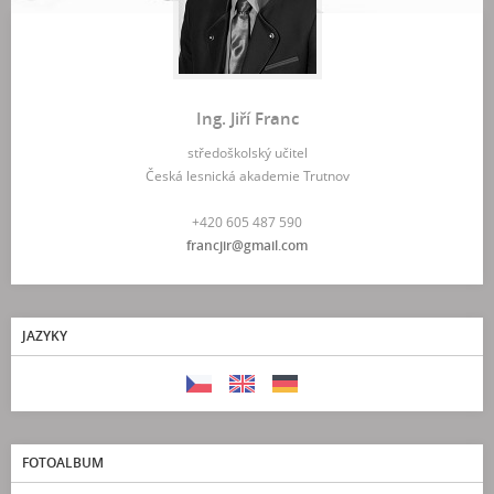
Ing. Jiří Franc
středoškolský učitel
Česká lesnická akademie Trutnov
+420 605 487 590
francjir@gmail.com
JAZYKY
FOTOALBUM