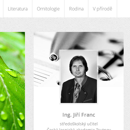
Literatura
Ornitologie
Rodina
V přírodě
Ing. Jiří Franc
středoškolský učitel
Česká lesnická akademie Trutnov