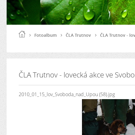
Fotoalbum
ČLA Trutnov
ČLA Trutnov - lo
ČLA Trutnov - lovecká akce ve Svob
2010_01_15_lov_Svoboda_nad_Upou (58).jpg