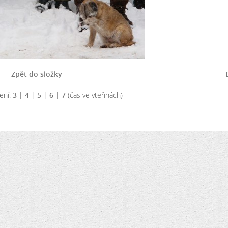
Zpět do složky
ení:
3
|
4
|
5
|
6
|
7
(čas ve vteřinách)