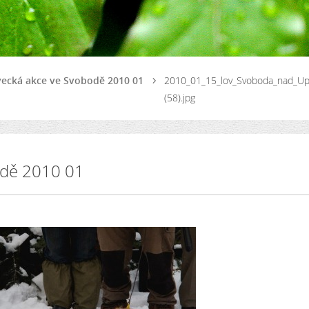
vecká akce ve Svobodě 2010 01
2010_01_15_lov_Svoboda_nad_U
(58).jpg
odě 2010 01