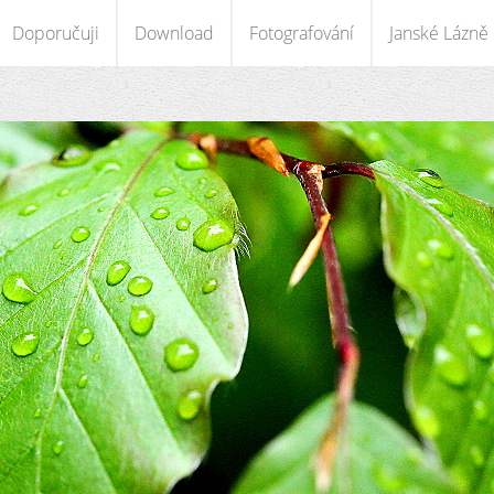
Doporučuji
Download
Fotografování
Janské Lázně