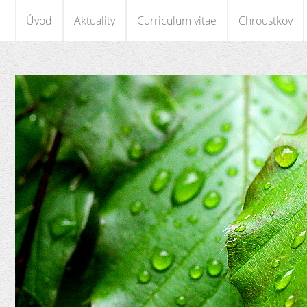
Úvod
Aktuality
Curriculum vitae
Chroustkov