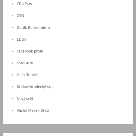
ČRo Plus
ČSO
Deník Referendum
EDUin
Facebook profil
FotoGuru
Halík Tomáš
Královéhradecký kraj
Nový svět
Vácha Marek Orko