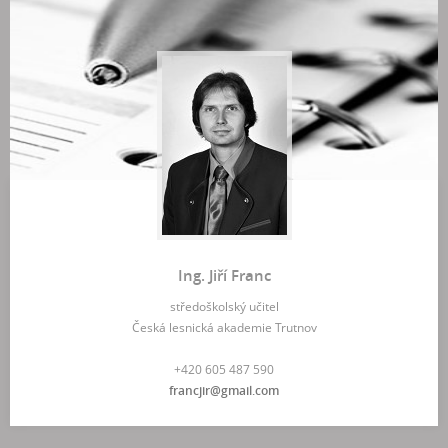
Ing. Jiří Franc
středoškolský učitel
Česká lesnická akademie Trutnov
+420 605 487 590
francjir@gmail.com