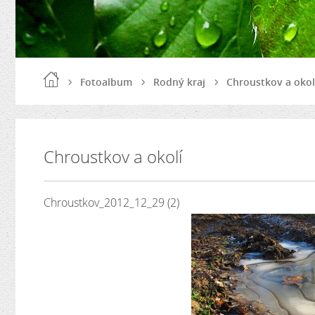
Fotoalbum
Rodný kraj
Chroustkov a okol
Chroustkov a okolí
Chroustkov_2012_12_29 (2)