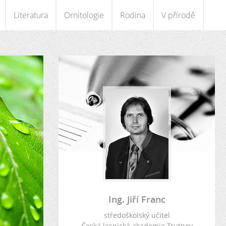
Literatura
Ornitologie
Rodina
V přírodě
Ing. Jiří Franc
středoškolský učitel
Česká lesnická akademie Trutnov