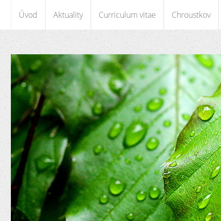
Úvod
Aktuality
Curriculum vitae
Chroustkov