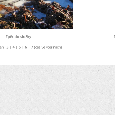
Zpět do složky
ení:
3
|
4
|
5
|
6
|
7
(čas ve vteřinách)