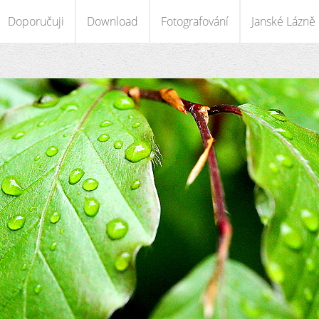
Doporučuji
Download
Fotografování
Janské Lázně