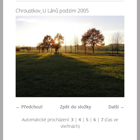
Chroustkov_U Lánů podzim 2005
← Předchozí
Zpět do složky
Další →
Automatické procházení:
3
|
4
|
5
|
6
|
7
(čas ve
vteřinách)