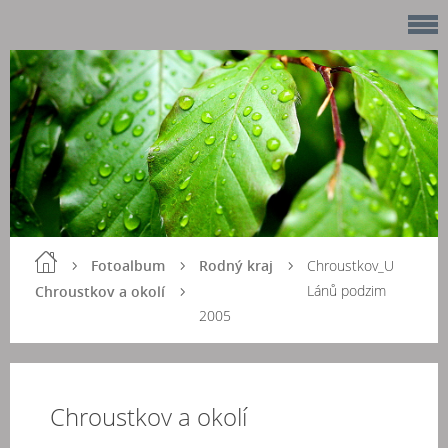
Fotoalbum
Rodný kraj
Chroustkov_U
Lánů podzim
Chroustkov a okolí
2005
Chroustkov a okolí