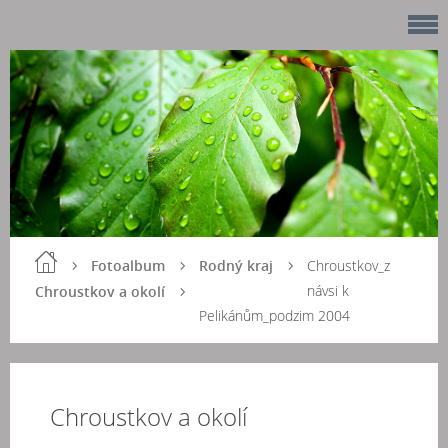
Fotoalbum
Rodný kraj
Chroustkov_z
návsi k
Chroustkov a okolí
Pelikánům_podzim 2004
Chroustkov a okolí