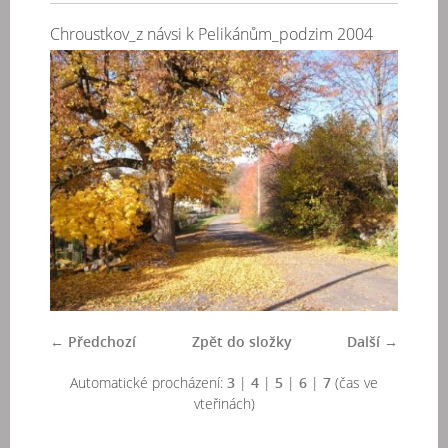
Chroustkov_z návsi k Pelikánům_podzim 2004
← Předchozí
Zpět do složky
Další →
Automatické procházení:
3
|
4
|
5
|
6
|
7
(čas ve
vteřinách)