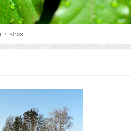
í
Vánoce