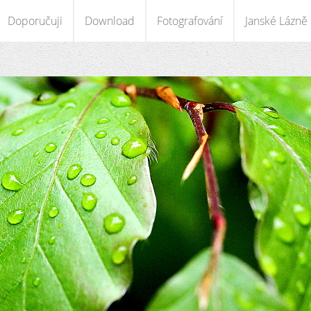
Doporučuji
Download
Fotografování
Janské Lázně