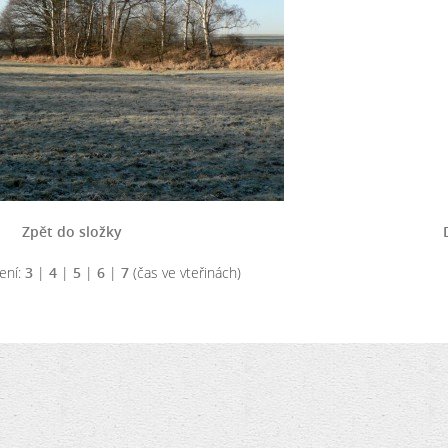
Zpět do složky
ení:
3
|
4
|
5
|
6
|
7
(čas ve vteřinách)