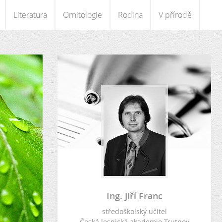
Literatura
Ornitologie
Rodina
V přírodě
Ing. Jiří Franc
středoškolský učitel
Česká lesnická akademie Trutnov