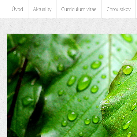
Úvod
Aktuality
Curriculum vitae
Chroustkov