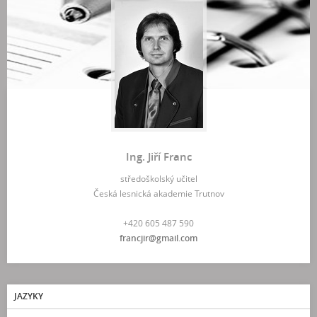
Ing. Jiří Franc
středoškolský učitel
Česká lesnická akademie Trutnov
+420 605 487 590
francjir@gmail.com
JAZYKY