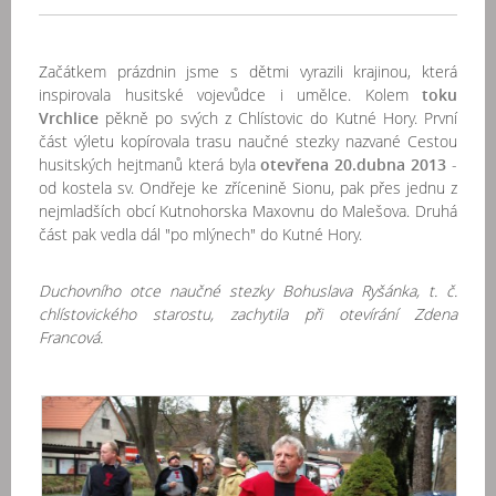
Začátkem prázdnin jsme s dětmi vyrazili krajinou, která
inspirovala husitské vojevůdce i umělce. Kolem
toku
Vrchlice
pěkně po svých z Chlístovic do Kutné Hory. První
část výletu kopírovala trasu naučné stezky nazvané Cestou
husitských hejtmanů která byla
otevřena 20.dubna 2013
-
od kostela sv. Ondřeje ke zřícenině Sionu, pak přes jednu z
nejmladších obcí Kutnohorska Maxovnu do Malešova. Druhá
část pak vedla dál "po mlýnech" do Kutné Hory.
Duchovního otce naučné stezky Bohuslava Ryšánka, t. č.
chlístovického starostu, zachytila při otevírání Zdena
Francová.