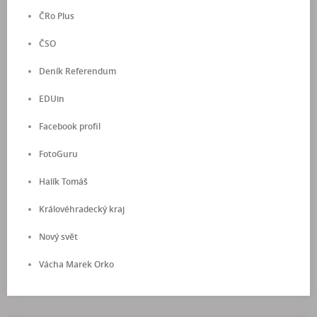
ČRo Plus
ČSO
Deník Referendum
EDUin
Facebook profil
FotoGuru
Halík Tomáš
Královéhradecký kraj
Nový svět
Vácha Marek Orko