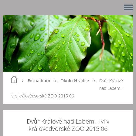
Fotoalbum
Okolo Hradce
Dvůr Králové
nad Labem -
lvi v královédvorské ZOO 2015 06
Dvůr Králové nad Labem - lvi v
královédvorské ZOO 2015 06