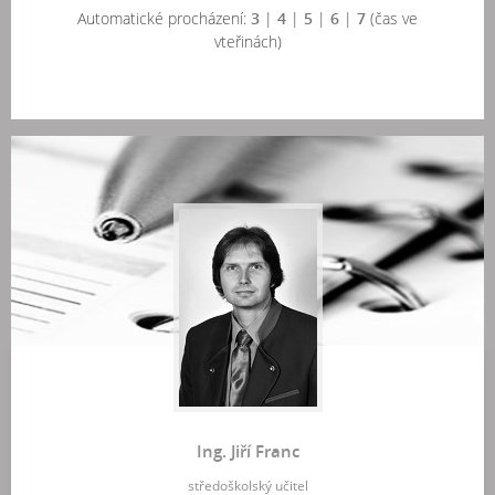
Automatické procházení:
3
|
4
|
5
|
6
|
7
(čas ve
vteřinách)
Ing. Jiří Franc
středoškolský učitel