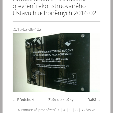
otevření rekonstruovaného
Ústavu hluchoněmých 2016 02
2016-02-08-402
← Předchozí
Zpět do složky
Další →
Automatické procházení:
3
|
4
|
5
|
6
|
7
(čas ve