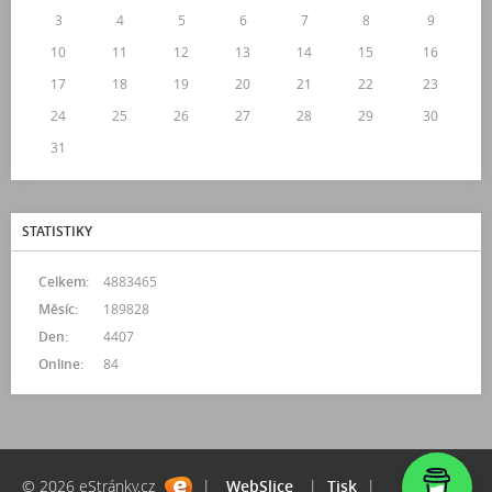
3
4
5
6
7
8
9
10
11
12
13
14
15
16
17
18
19
20
21
22
23
24
25
26
27
28
29
30
31
STATISTIKY
Celkem:
4883465
Měsíc:
189828
Den:
4407
Online:
84
© 2026 eStránky.cz
|
WebSlice
|
Tisk
|