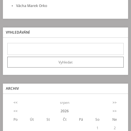
Vácha Marek Orko
VYHLEDÁVÁNÍ
ARCHIV
<<
srpen
>>
<<
2026
>>
Po
Út
St
Čt
Pá
So
Ne
1
2