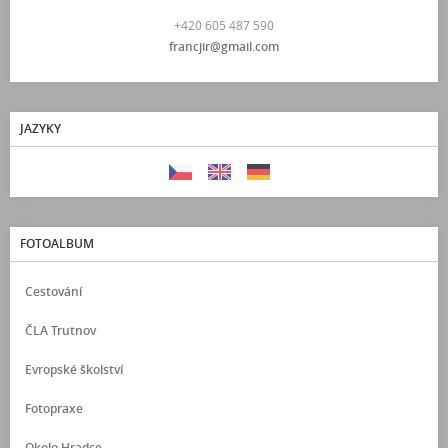
+420 605 487 590
francjir@gmail.com
JAZYKY
FOTOALBUM
Cestování
ČLA Trutnov
Evropské školství
Fotopraxe
Okolo Hradce