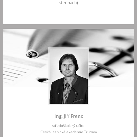
vteřinách)
Ing. Jiří Franc
středoškolský učitel
Česká lesnická akademie Trutnov