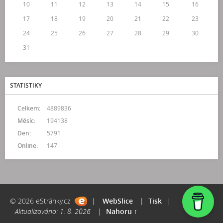
10
11
12
13
14
15
16
17
18
19
20
21
22
23
24
25
26
27
28
29
30
31
STATISTIKY
Celkem:
4889836
Měsíc:
194138
Den:
5791
Online:
147
© 2026 eStránky.cz
|
WebSlice
|
Tisk
|
Aktualizováno: 1. 8. 2026
|
Nahoru ↑