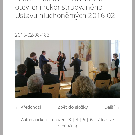
otevření rekonstruovaného
Ústavu hluchoněmých 2016 02
2016-02-08-483
← Předchozí
Zpět do složky
Další →
Automatické procházení:
3
|
4
|
5
|
6
|
7
(čas ve
vteřinách)