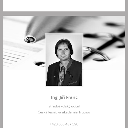
Ing. Jiří Franc
středoškolský učitel
Česká lesnická akademie Trutnov
+420 605 487 590