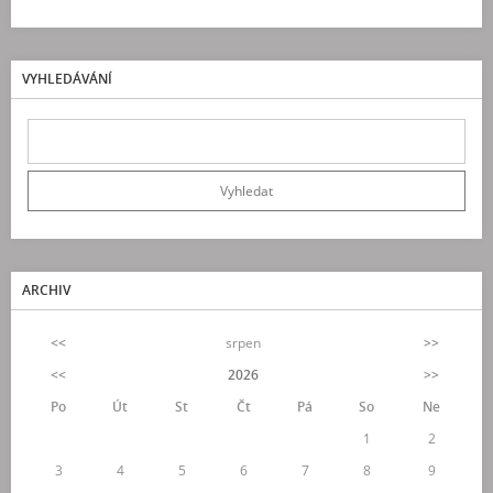
VYHLEDÁVÁNÍ
ARCHIV
<<
srpen
>>
<<
2026
>>
Po
Út
St
Čt
Pá
So
Ne
1
2
3
4
5
6
7
8
9