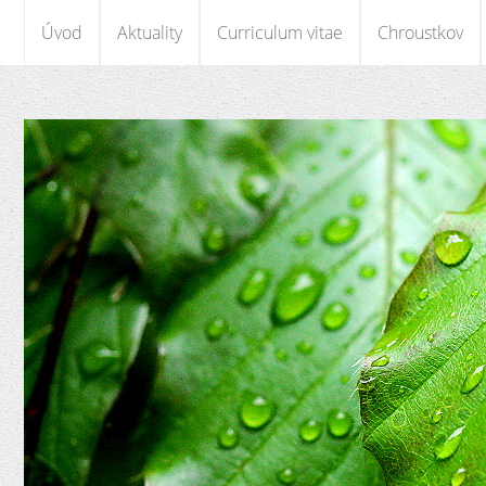
Úvod
Aktuality
Curriculum vitae
Chroustkov