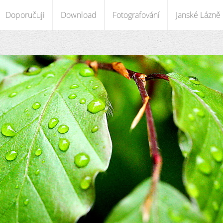
Doporučuji
Download
Fotografování
Janské Lázně