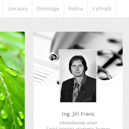
Literatura
Ornitologie
Rodina
V přírodě
Ing. Jiří Franc
středoškolský učitel
Česká lesnická akademie Trutnov