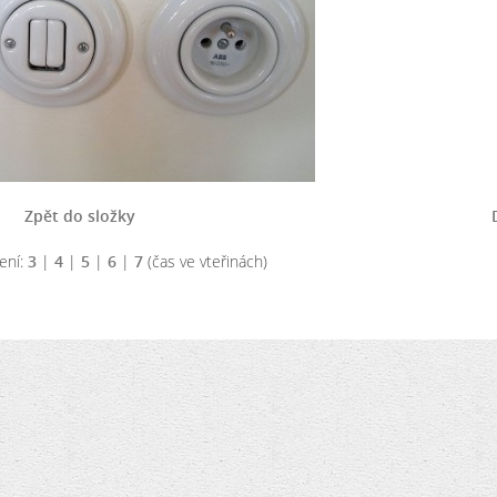
Zpět do složky
ení:
3
|
4
|
5
|
6
|
7
(čas ve vteřinách)