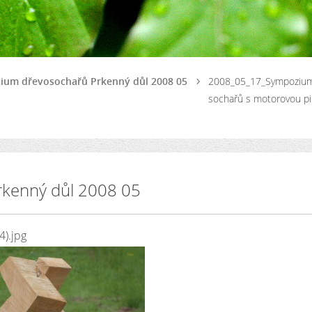
zium dřevosochařů Prkenný důl 2008 05
2008_05_17_Sympoziu
sochařů s motorovou pi
rkenný důl 2008 05
).jpg