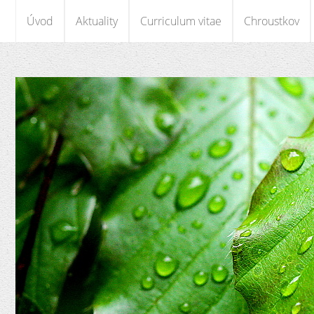
Úvod
Aktuality
Curriculum vitae
Chroustkov