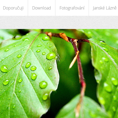
Doporučuji
Download
Fotografování
Janské Lázně