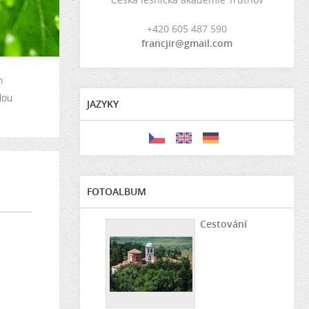
+420 605 487 590
francjir@gmail.com
m
lou
JAZYKY
FOTOALBUM
Cestování