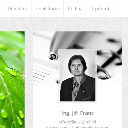
Literatura
Ornitologie
Rodina
V přírodě
Ing. Jiří Franc
středoškolský učitel
Česká lesnická akademie Trutnov