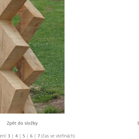
Zpět do složky
ení:
3
|
4
|
5
|
6
|
7
(čas ve vteřinách)