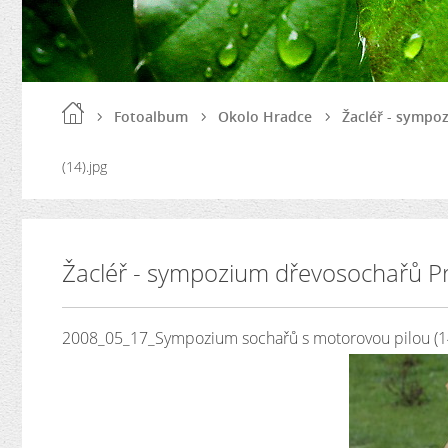
Fotoalbum
Okolo Hradce
Žacléř - sympo
(14).jpg
Žacléř - sympozium dřevosochařů P
2008_05_17_Sympozium sochařů s motorovou pilou (14