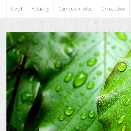
Úvod
Aktuality
Curriculum vitae
Chroustkov