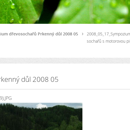
zium dřevosochařů Prkenný důl 2008 05
2008_05_17_Sympoziu
sochařů s motorovou pi
rkenný důl 2008 05
9).JPG