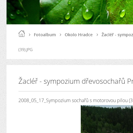
Fotoalbum
Okolo Hradce
Žacléř - sympo
(39).JPG
Žacléř - sympozium dřevosochařů P
2008_05_17_Sympozium sochařů s motorovou pilou (3