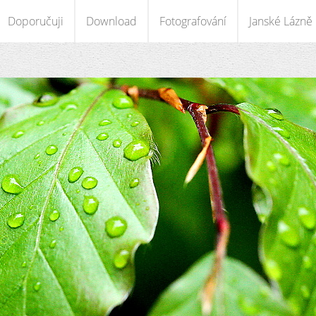
Doporučuji
Download
Fotografování
Janské Lázně