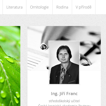
Literatura
Ornitologie
Rodina
V přírodě
Ing. Jiří Franc
středoškolský učitel
Česká lesnická akademie Trutnov