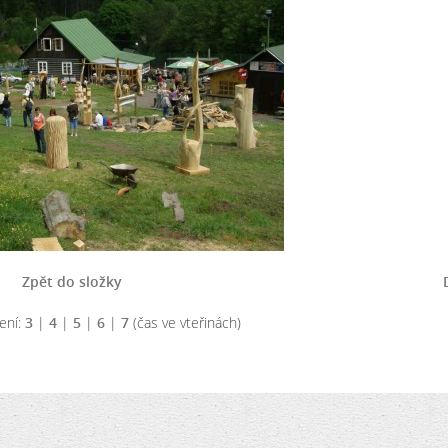
Zpět do složky
ení:
3
|
4
|
5
|
6
|
7
(čas ve vteřinách)