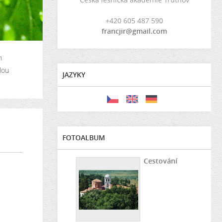
+420 605 487 590
francjir@gmail.com
m
lou
JAZYKY
FOTOALBUM
Cestování