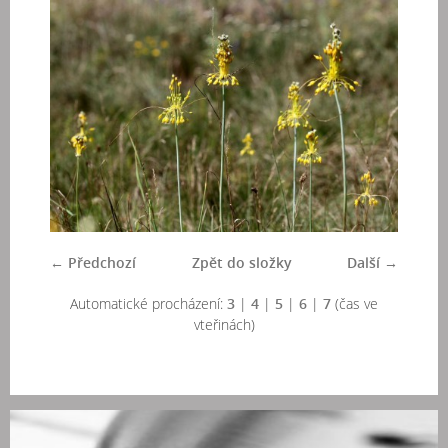
← Předchozí
Zpět do složky
Další →
Automatické procházení:
3
|
4
|
5
|
6
|
7
(čas ve
vteřinách)