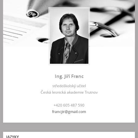
Ing. Jiří Franc
středoškolský učitel
Česká lesnická akademie Trutnov
+420 605 487 590
francjir@gmail.com
JAZYKY