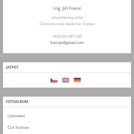
Ing. Jiří Franc
středoškolský učitel
Česká lesnická akademie Trutnov
+420 605 487 590
francjir@gmail.com
JAZYKY
FOTOALBUM
Cestování
ČLA Trutnov