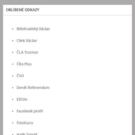
OBLÍBENÉ ODKAZY
Bělohradský Václav
Cílek Václav
ČLA Trutnov
ČRo Plus
ČSO
Deník Referendum
EDUin
Facebook profil
FotoGuru
Halík Tomáš