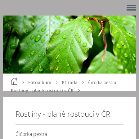
Fotoalbum
Příroda
Čičorka pestrá
Rostliny - planě rostoucí v ČR
Rostliny - planě rostoucí v ČR
Čičorka pestrá