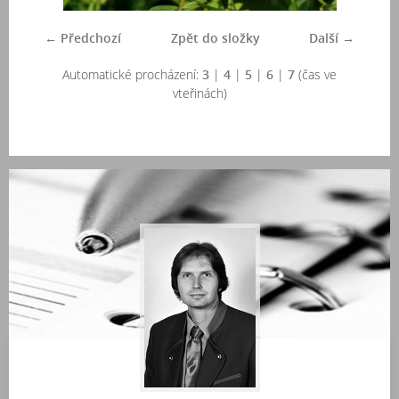
← Předchozí
Zpět do složky
Další →
Automatické procházení:
3
|
4
|
5
|
6
|
7
(čas ve
vteřinách)