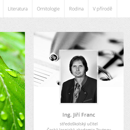
Literatura
Ornitologie
Rodina
V přírodě
Ing. Jiří Franc
středoškolský učitel
Česká lesnická akademie Trutnov