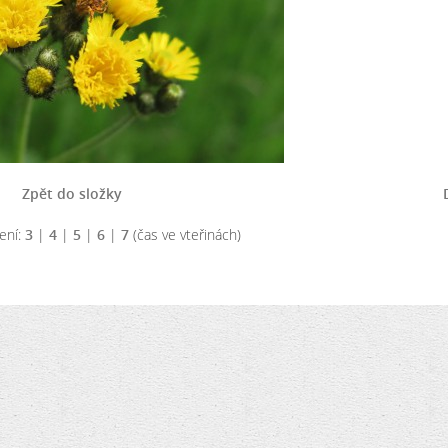
Zpět do složky
ení:
3
|
4
|
5
|
6
|
7
(čas ve vteřinách)