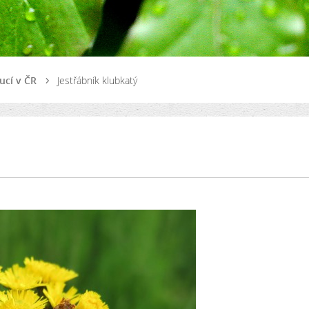
ucí v ČR
Jestřábník klubkatý