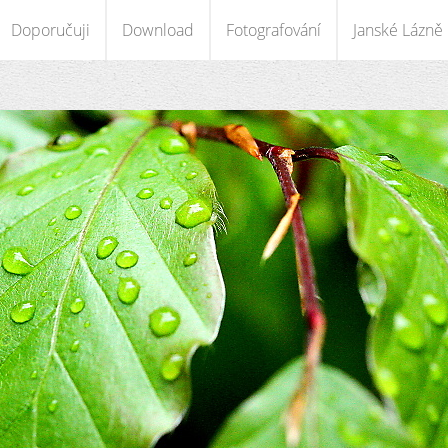
Doporučuji
Download
Fotografování
Janské Lázně