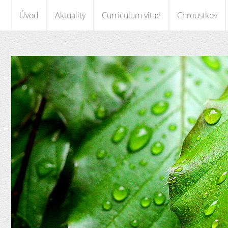
Úvod
Aktuality
Curriculum vitae
Chroustkov