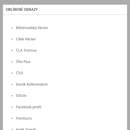
OBLÍBENÉ ODKAZY
Bělohradský Václav
Cílek Václav
ČLA Trutnov
ČRo Plus
ČSO
Deník Referendum
EDUin
Facebook profil
FotoGuru
Halík Tomáš