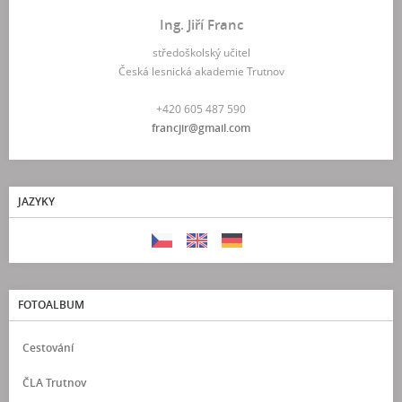
Ing. Jiří Franc
středoškolský učitel
Česká lesnická akademie Trutnov
+420 605 487 590
francjir@gmail.com
JAZYKY
FOTOALBUM
Cestování
ČLA Trutnov