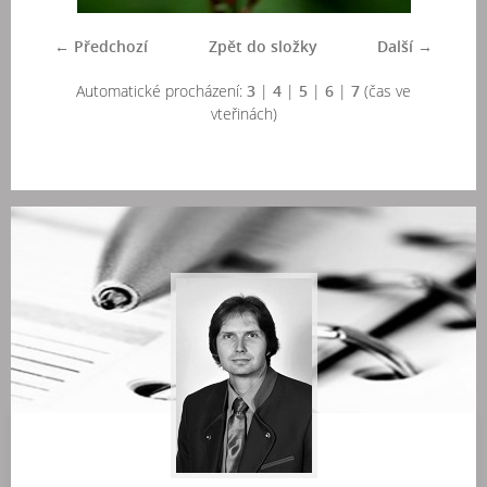
← Předchozí
Zpět do složky
Další →
Automatické procházení:
3
|
4
|
5
|
6
|
7
(čas ve
vteřinách)