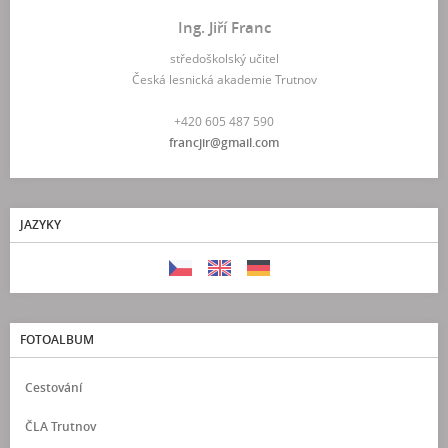
Ing. Jiří Franc
středoškolský učitel
Česká lesnická akademie Trutnov
+420 605 487 590
francjir@gmail.com
JAZYKY
FOTOALBUM
Cestování
ČLA Trutnov