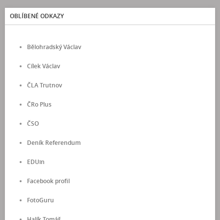
OBLÍBENÉ ODKAZY
Bělohradský Václav
Cílek Václav
ČLA Trutnov
ČRo Plus
ČSO
Deník Referendum
EDUin
Facebook profil
FotoGuru
Halík Tomáš