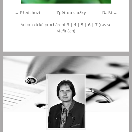
← Předchozí
Zpět do složky
Další →
Automatické procházení:
3
|
4
|
5
|
6
|
7
(čas ve
vteřinách)