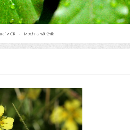
ucí v ČR
Mochna nátržník