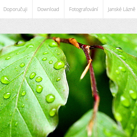
Doporučuji
Download
Fotografování
Janské Lázně