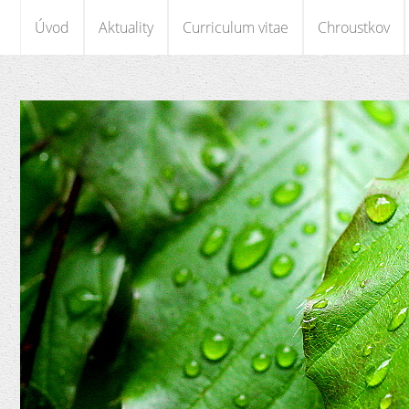
Úvod
Aktuality
Curriculum vitae
Chroustkov