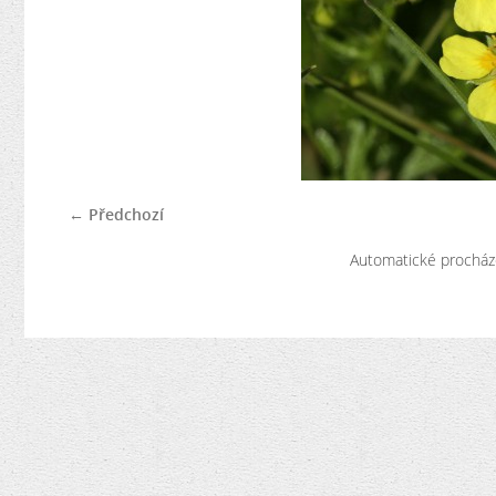
← Předchozí
Automatické procház