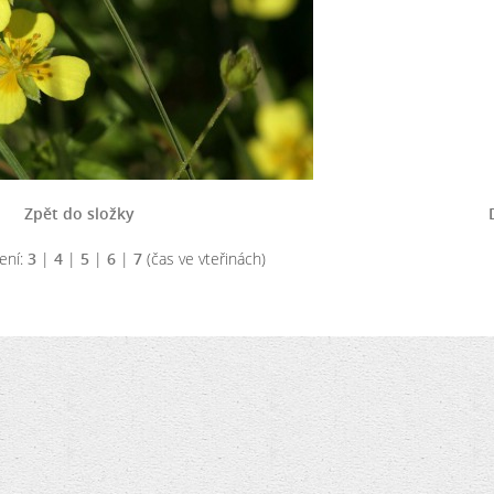
Zpět do složky
ení:
3
|
4
|
5
|
6
|
7
(čas ve vteřinách)