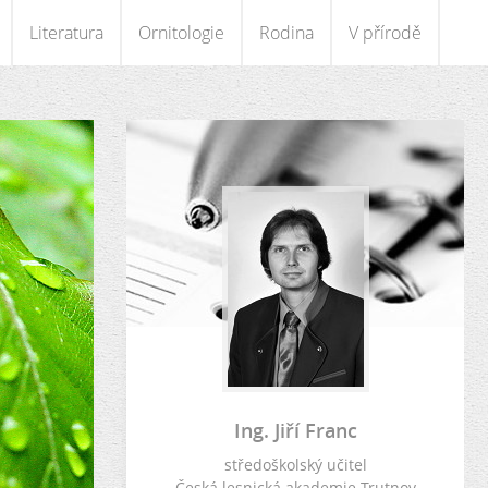
Literatura
Ornitologie
Rodina
V přírodě
Ing. Jiří Franc
středoškolský učitel
Česká lesnická akademie Trutnov