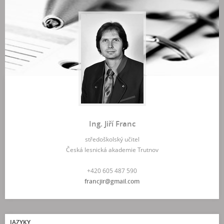
Ing. Jiří Franc
středoškolský učitel
Česká lesnická akademie Trutnov
+420 605 487 590
francjir@gmail.com
JAZYKY