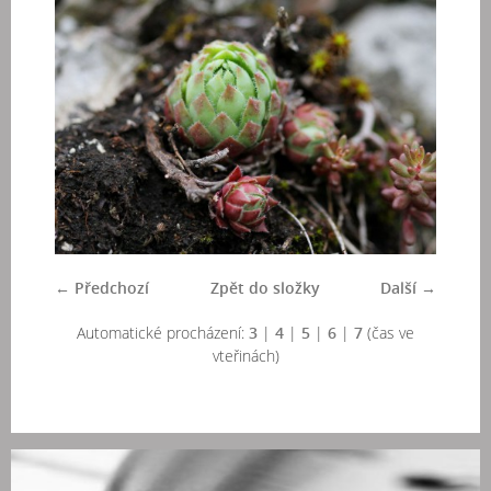
← Předchozí
Zpět do složky
Další →
Automatické procházení:
3
|
4
|
5
|
6
|
7
(čas ve
vteřinách)