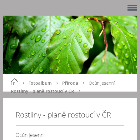
Fotoalbum
Příroda
Ocůn jesenní
Rostliny - planě rostoucí v ČR
Rostliny - planě rostoucí v ČR
Ocůn jesenní