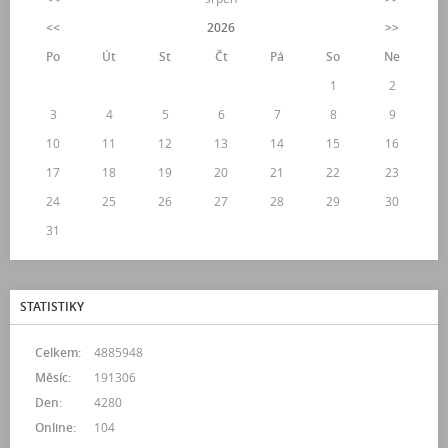
<<
2026
>>
Po
Út
St
Čt
Pá
So
Ne
1
2
3
4
5
6
7
8
9
10
11
12
13
14
15
16
17
18
19
20
21
22
23
24
25
26
27
28
29
30
31
STATISTIKY
Celkem:
4885948
Měsíc:
191306
Den:
4280
Online:
104