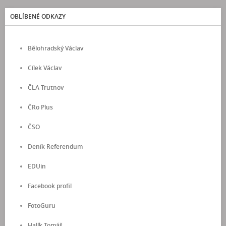
OBLÍBENÉ ODKAZY
Bělohradský Václav
Cílek Václav
ČLA Trutnov
ČRo Plus
ČSO
Deník Referendum
EDUin
Facebook profil
FotoGuru
Halík Tomáš