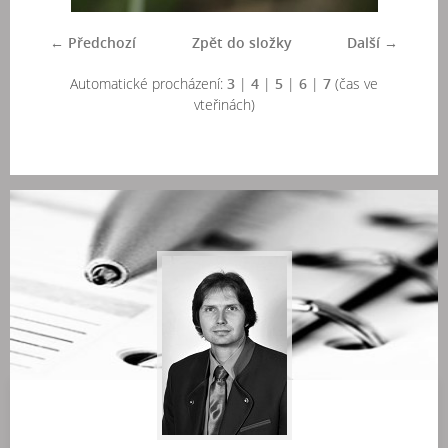
← Předchozí
Zpět do složky
Další →
Automatické procházení:
3
|
4
|
5
|
6
|
7
(čas ve
vteřinách)