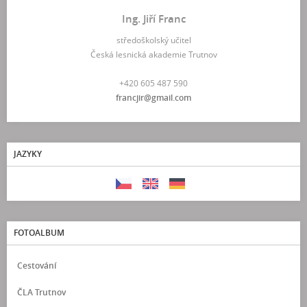
Ing. Jiří Franc
středoškolský učitel
Česká lesnická akademie Trutnov
+420 605 487 590
francjir@gmail.com
JAZYKY
FOTOALBUM
Cestování
ČLA Trutnov