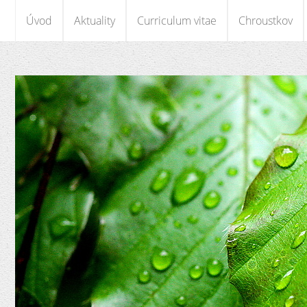
Úvod
Aktuality
Curriculum vitae
Chroustkov