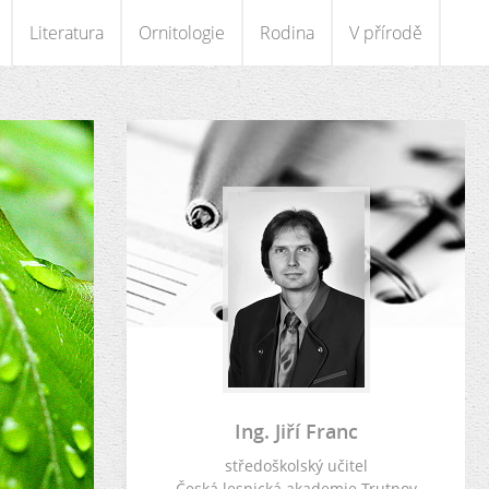
Literatura
Ornitologie
Rodina
V přírodě
Ing. Jiří Franc
středoškolský učitel
Česká lesnická akademie Trutnov