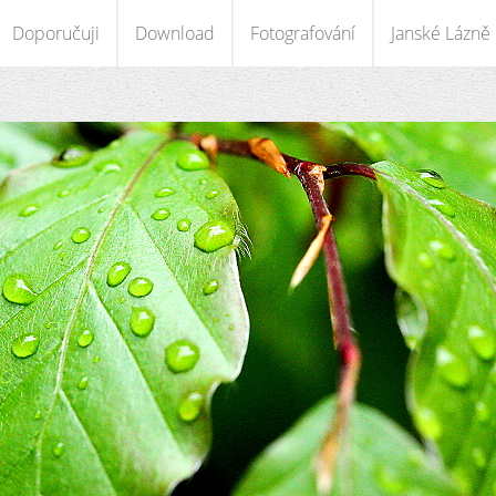
Doporučuji
Download
Fotografování
Janské Lázně