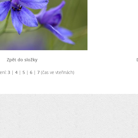
Zpět do složky
ení:
3
|
4
|
5
|
6
|
7
(čas ve vteřinách)